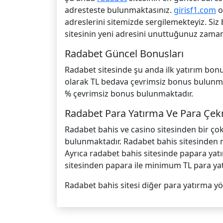
adresteste bulunmaktasınız.
girisf1.com
o
adreslerini sitemizde sergilemekteyiz. Siz 
sitesinin yeni adresini unuttuğunuz zaman 
Radabet Güncel Bonusları
Radabet sitesinde şu anda ilk yatırım bo
olarak TL bedava çevrimsiz bonus bulunmakt
% çevrimsiz bonus bulunmaktadır.
Radabet Para Yatırma Ve Para Çekm
Radabet bahis ve casino sitesinden bir ço
bulunmaktadır. Radabet bahis sitesinden m
Ayrıca radabet bahis sitesinde papara ya
sitesinden papara ile minimum TL para yatı
Radabet bahis sitesi diğer para yatırma yö