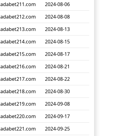
radabet211.com
2024-08-06
radabet212.com
2024-08-08
radabet213.com
2024-08-13
radabet214.com
2024-08-15
radabet215.com
2024-08-17
radabet216.com
2024-08-21
radabet217.com
2024-08-22
radabet218.com
2024-08-30
radabet219.com
2024-09-08
radabet220.com
2024-09-17
radabet221.com
2024-09-25