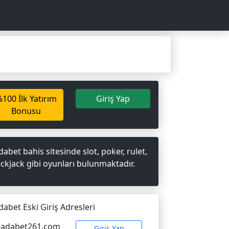
100 İlk Yatırım
Giriş Yap
Bonusu
abet bahis sitesinde slot, poker, rulet,
ackjack gibi oyunları bulunmaktadır.
dabet Eski Giriş Adresleri
radabet261.com
Giriş Yap