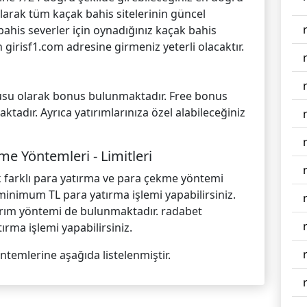
larak tüm kaçak bahis sitelerinin güncel
bahis severler için oynadığınız kaçak bahis
girisf1.com adresine girmeniz yeterli olacaktır.
nusu olarak bonus bulunmaktadır. Free bonus
adır. Ayrıca yatırımlarınıza özel alabileceğiniz
e Yöntemleri - Limitleri
k farklı para yatırma ve para çekme yöntemi
inimum TL para yatırma işlemi yapabilirsiniz.
tırım yöntemi de bulunmaktadır. radabet
rma işlemi yapabilirsiniz.
ntemlerine aşağıda listelenmiştir.