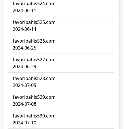
favoribahis524.com
2024-06-11
favoribahis525.com
2024-06-14
favoribahis526.com
2024-06-25
favoribahis527.com
2024-06-29
favoribahis528.com
2024-07-05
favoribahis529.com
2024-07-08
favoribahis530.com
2024-07-10