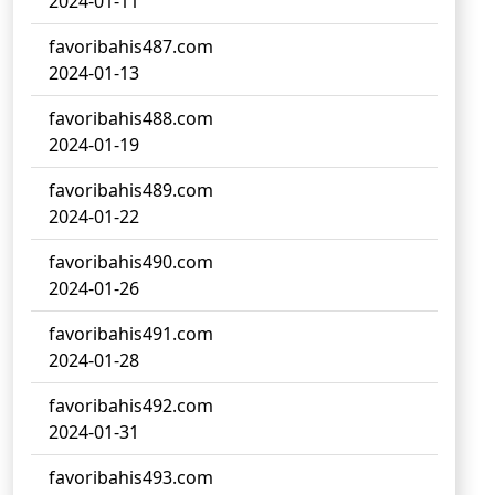
2024-01-11
favoribahis487.com
2024-01-13
favoribahis488.com
2024-01-19
favoribahis489.com
2024-01-22
favoribahis490.com
2024-01-26
favoribahis491.com
2024-01-28
favoribahis492.com
2024-01-31
favoribahis493.com