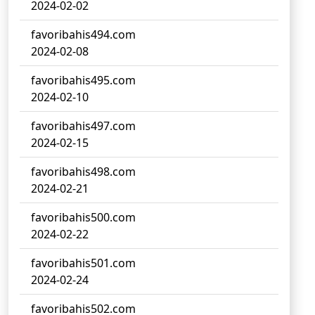
2024-02-02
favoribahis494.com
2024-02-08
favoribahis495.com
2024-02-10
favoribahis497.com
2024-02-15
favoribahis498.com
2024-02-21
favoribahis500.com
2024-02-22
favoribahis501.com
2024-02-24
favoribahis502.com