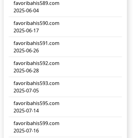
favoribahis589.com
2025-06-04
favoribahis590.com
2025-06-17
favoribahis591.com
2025-06-26
favoribahis592.com
2025-06-28
favoribahis593.com
2025-07-05
favoribahis595.com
2025-07-14
favoribahis599.com
2025-07-16