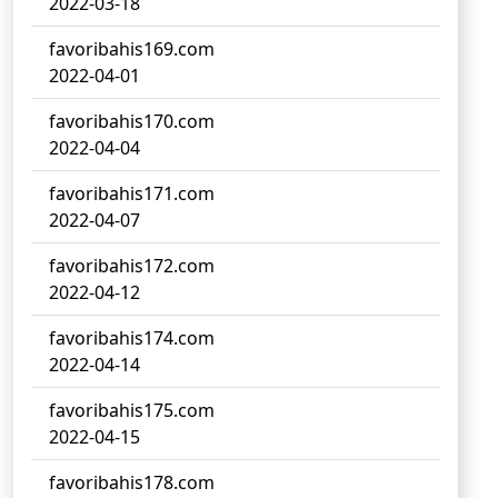
2022-03-18
favoribahis169.com
2022-04-01
favoribahis170.com
2022-04-04
favoribahis171.com
2022-04-07
favoribahis172.com
2022-04-12
favoribahis174.com
2022-04-14
favoribahis175.com
2022-04-15
favoribahis178.com