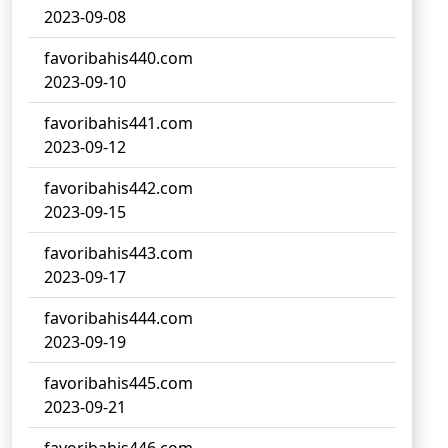
2023-09-08
favoribahis440.com
2023-09-10
favoribahis441.com
2023-09-12
favoribahis442.com
2023-09-15
favoribahis443.com
2023-09-17
favoribahis444.com
2023-09-19
favoribahis445.com
2023-09-21