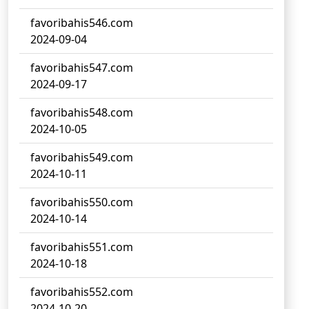
favoribahis546.com
2024-09-04
favoribahis547.com
2024-09-17
favoribahis548.com
2024-10-05
favoribahis549.com
2024-10-11
favoribahis550.com
2024-10-14
favoribahis551.com
2024-10-18
favoribahis552.com
2024-10-20