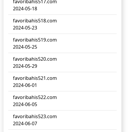
favoribahis517.com
2024-05-18
favoribahis518.com
2024-05-23
favoribahis519.com
2024-05-25
favoribahis520.com
2024-05-29
favoribahis521.com
2024-06-01
favoribahis522.com
2024-06-05
favoribahis523.com
2024-06-07