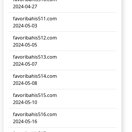
2024-04-27
favoribahis511.com
2024-05-03
favoribahis512.com
2024-05-05
favoribahis513.com
2024-05-07
favoribahis514.com
2024-05-08
favoribahis515.com
2024-05-10
favoribahis516.com
2024-05-16