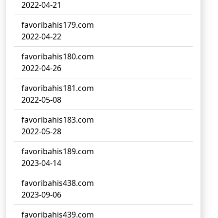
2022-04-21
favoribahis179.com
2022-04-22
favoribahis180.com
2022-04-26
favoribahis181.com
2022-05-08
favoribahis183.com
2022-05-28
favoribahis189.com
2023-04-14
favoribahis438.com
2023-09-06
favoribahis439.com