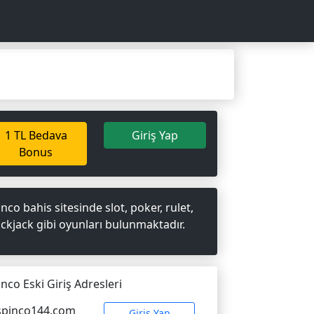
1 TL Bedava
Giriş Yap
Bonus
nco bahis sitesinde slot, poker, rulet,
ackjack gibi oyunları bulunmaktadır.
nco Eski Giriş Adresleri
spinco144.com
Giriş Yap