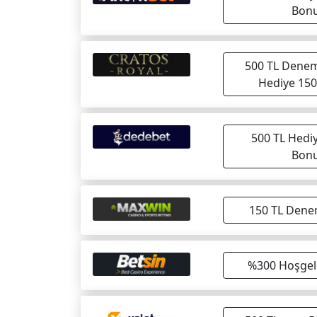
Bon
500 TL Dene
Hediye 150
500 TL Hed
Bon
150 TL Den
%300 Hoşgel