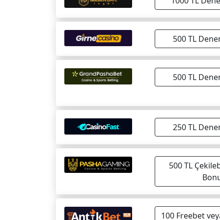
1000 TL Den
500 TL Den
500 TL Den
250 TL Den
500 TL Çekile
Bon
100 Freebet vey