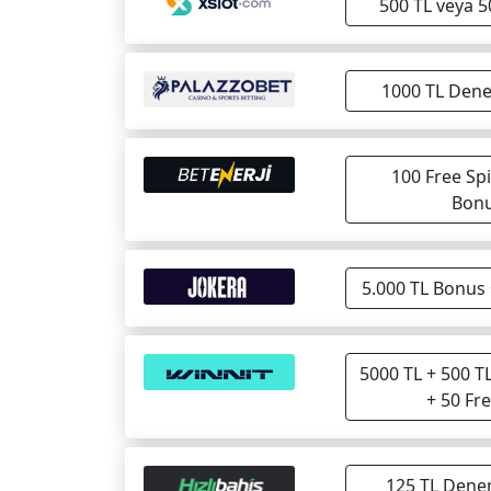
500 TL veya 5
1000 TL Den
100 Free S
Bon
5.000 TL Bonus 
5000 TL + 500 T
+ 50 Fr
125 TL Den