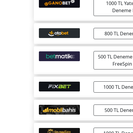
1000 TL Yatı
Deneme 
800 TL Den
500 TL Deneme
FreeSpin
1000 TL Den
500 TL Den