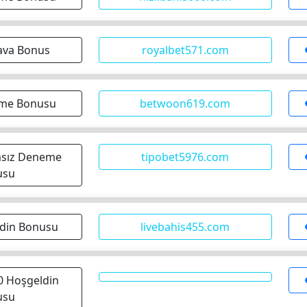
ava Bonus
royalbet571.com
eme Bonusu
betwoon619.com
ımsız Deneme
tipobet5976.com
usu
din Bonusu
livebahis455.com
0 Hoşgeldin
usu