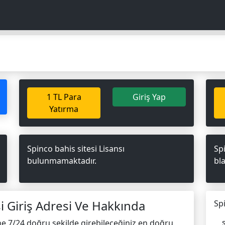
1 TL Para
Giriş Yap
Yatırma
Spinco bahis sitesi Lisansı
Spi
bulunmamaktadır.
bl
i Giriş Adresi Ve Hakkında
Spi
ne 7/24 doğru şekilde girebileceğiniz en doğru