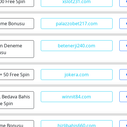
00 Free Spin
xslot231.com
eme Bonusu
palazzobet217.com
pin Deneme
betenerji240.com
usu
+ 50 Free Spin
jokera.com
L Bedava Bahis
winnit84.com
ee Spin
eme Bonusu
hizlibahis660.com