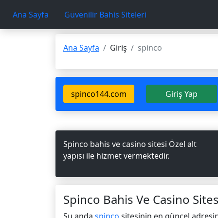
Ana Sayfa
Güvenilir Bahis Siteleri
Ana Sayfa
Giriş
spinco
spinco144.com
Giriş Yap
Spinco bahis ve casino sitesi Özel alt
yapısı ile hizmet vermektedir.
Spinco Bahis Ve Casino Sites
Şu anda
spinco
sitesinin en güncel adresi