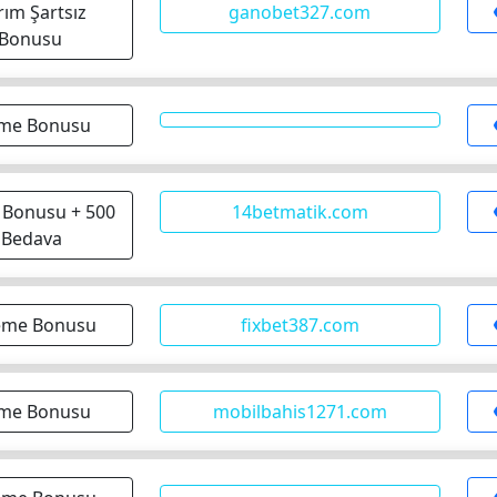
rım Şartsız
ganobet327.com
Bonusu
eme Bonusu
 Bonusu + 500
14betmatik.com
 Bedava
eme Bonusu
fixbet387.com
eme Bonusu
mobilbahis1271.com