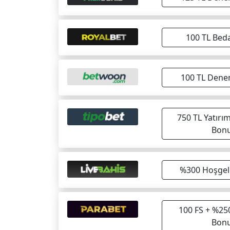
100 TL Bed
100 TL Den
750 TL Yatır
Bon
%300 Hoşgel
100 FS + %25
Bon