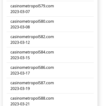
casinometropol579.com
2023-03-07
casinometropol580.com
2023-03-08
casinometropol582.com
2023-03-12
casinometropol584.com
2023-03-15
casinometropol586.com
2023-03-17
casinometropol587.com
2023-03-19
casinometropol588.com
2023-03-21