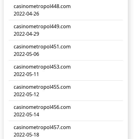
casinometropol448.com
2022-04-26
casinometropol449.com
2022-04-29
casinometropol451.com
2022-05-06
casinometropol453.com
2022-05-11
casinometropol455.com
2022-05-12
casinometropol456.com
2022-05-14
casinometropol457.com
2022-05-18