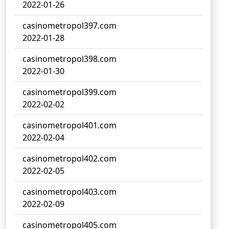
2022-01-26
casinometropol397.com
2022-01-28
casinometropol398.com
2022-01-30
casinometropol399.com
2022-02-02
casinometropol401.com
2022-02-04
casinometropol402.com
2022-02-05
casinometropol403.com
2022-02-09
casinometropol405.com