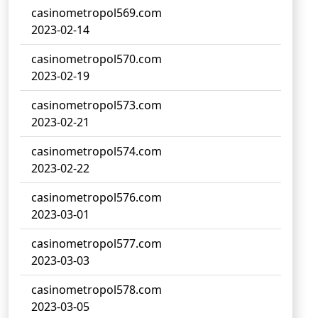
casinometropol569.com
2023-02-14
casinometropol570.com
2023-02-19
casinometropol573.com
2023-02-21
casinometropol574.com
2023-02-22
casinometropol576.com
2023-03-01
casinometropol577.com
2023-03-03
casinometropol578.com
2023-03-05