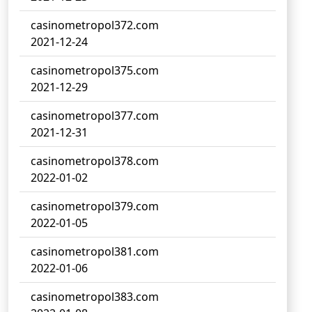
casinometropol372.com
2021-12-24
casinometropol375.com
2021-12-29
casinometropol377.com
2021-12-31
casinometropol378.com
2022-01-02
casinometropol379.com
2022-01-05
casinometropol381.com
2022-01-06
casinometropol383.com