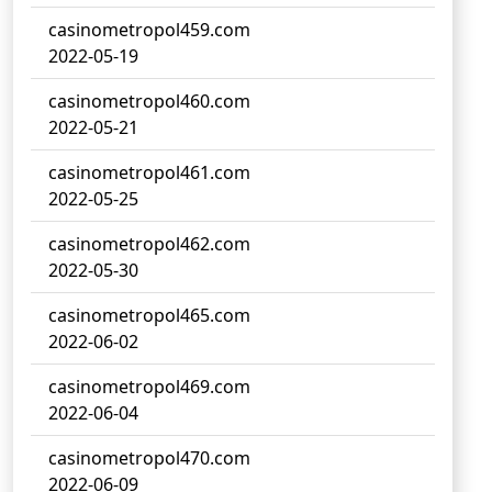
casinometropol459.com
2022-05-19
casinometropol460.com
2022-05-21
casinometropol461.com
2022-05-25
casinometropol462.com
2022-05-30
casinometropol465.com
2022-06-02
casinometropol469.com
2022-06-04
casinometropol470.com
2022-06-09