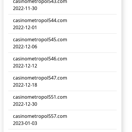
casinometropol543.com
2022-11-30
casinometropol544.com
2022-12-01
casinometropol545.com
2022-12-06
casinometropol546.com
2022-12-12
casinometropol547.com
2022-12-18
casinometropol551.com
2022-12-30
casinometropol557.com
2023-01-03