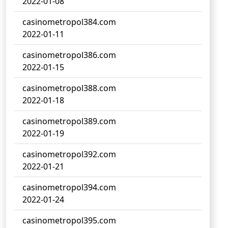
2022-01-08
casinometropol384.com
2022-01-11
casinometropol386.com
2022-01-15
casinometropol388.com
2022-01-18
casinometropol389.com
2022-01-19
casinometropol392.com
2022-01-21
casinometropol394.com
2022-01-24
casinometropol395.com