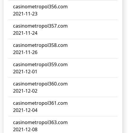
casinometropol356.com
2021-11-23
casinometropol357.com
2021-11-24
casinometropol358.com
2021-11-26
casinometropol359.com
2021-12-01
casinometropol360.com
2021-12-02
casinometropol361.com
2021-12-04
casinometropol363.com
2021-12-08