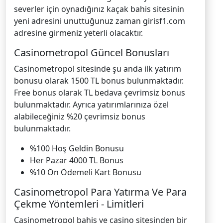
severler için oynadığınız kaçak bahis sitesinin
yeni adresini unuttuğunuz zaman girisf1.com
adresine girmeniz yeterli olacaktır.
Casinometropol Güncel Bonusları
Casinometropol sitesinde şu anda ilk yatırım
bonusu olarak 1500 TL bonus bulunmaktadır.
Free bonus olarak TL bedava çevrimsiz bonus
bulunmaktadır. Ayrıca yatırımlarınıza özel
alabileceğiniz %20 çevrimsiz bonus
bulunmaktadır.
%100 Hoş Geldin Bonusu
Her Pazar 4000 TL Bonus
%10 Ön Ödemeli Kart Bonusu
Casinometropol Para Yatırma Ve Para
Çekme Yöntemleri - Limitleri
Casinometropol bahis ve casino sitesinden bir