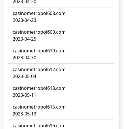
2023-04-20
casinometropol608.com
2023-04-23
casinometropol609.com
2023-04-25
casinometropol610.com
2023-04-30
casinometropol612.com
2023-05-04
casinometropol613.com
2023-05-11
casinometropol615.com
2023-05-13
casinometropol616.com