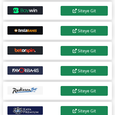
Siteye Git
Siteye Git
Siteye Git
Siteye Git
Siteye Git
Siteye Git