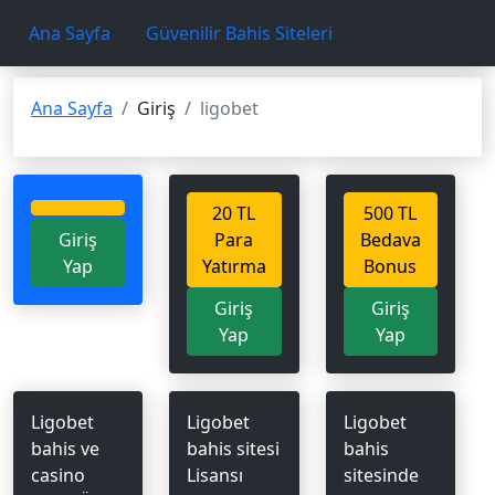
Ana Sayfa
Güvenilir Bahis Siteleri
Ana Sayfa
Giriş
ligobet
20 TL
500 TL
Giriş
Para
Bedava
Yap
Yatırma
Bonus
Giriş
Giriş
Yap
Yap
Ligobet
Ligobet
Ligobet
bahis ve
bahis sitesi
bahis
casino
Lisansı
sitesinde