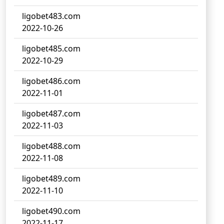
ligobet483.com
2022-10-26
ligobet485.com
2022-10-29
ligobet486.com
2022-11-01
ligobet487.com
2022-11-03
ligobet488.com
2022-11-08
ligobet489.com
2022-11-10
ligobet490.com
2022-11-17