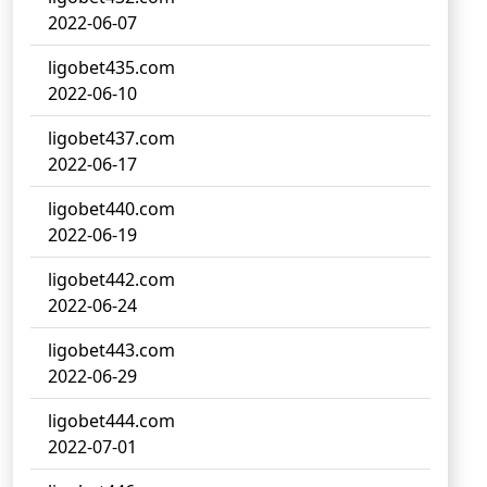
2022-06-07
ligobet435.com
2022-06-10
ligobet437.com
2022-06-17
ligobet440.com
2022-06-19
ligobet442.com
2022-06-24
ligobet443.com
2022-06-29
ligobet444.com
2022-07-01