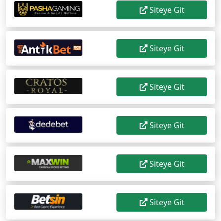
Siteye Git
Siteye Git
Siteye Git
Siteye Git
Siteye Git
Siteye Git