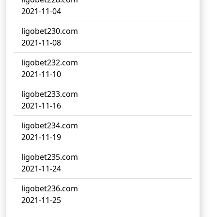
2021-11-04
ligobet230.com
2021-11-08
ligobet232.com
2021-11-10
ligobet233.com
2021-11-16
ligobet234.com
2021-11-19
ligobet235.com
2021-11-24
ligobet236.com
2021-11-25