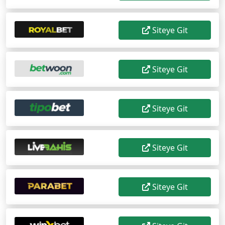
Siteye Git
Siteye Git
Siteye Git
Siteye Git
Siteye Git