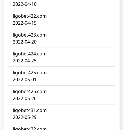
2022-04-10
ligobet422.com
2022-04-15
ligobet423.com
2022-04-20
ligobet424.com
2022-04-25
ligobet425.com
2022-05-01
ligobet426.com
2022-05-26
ligobet431.com
2022-05-29
ligobet432.com