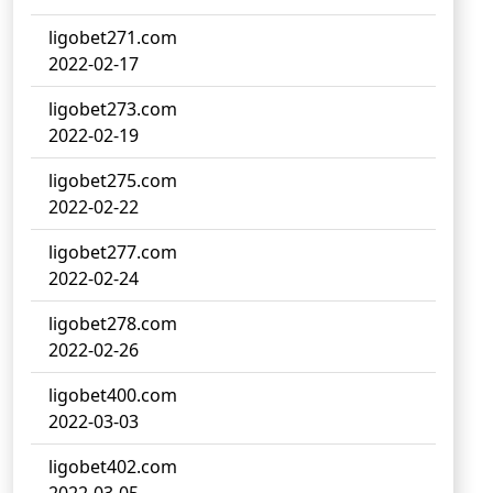
ligobet271.com
2022-02-17
ligobet273.com
2022-02-19
ligobet275.com
2022-02-22
ligobet277.com
2022-02-24
ligobet278.com
2022-02-26
ligobet400.com
2022-03-03
ligobet402.com