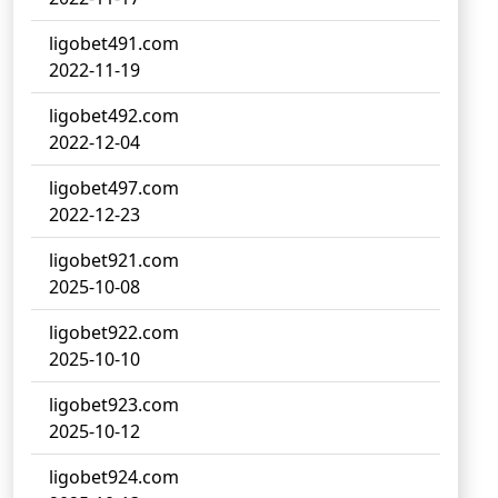
ligobet491.com
2022-11-19
ligobet492.com
2022-12-04
ligobet497.com
2022-12-23
ligobet921.com
2025-10-08
ligobet922.com
2025-10-10
ligobet923.com
2025-10-12
ligobet924.com