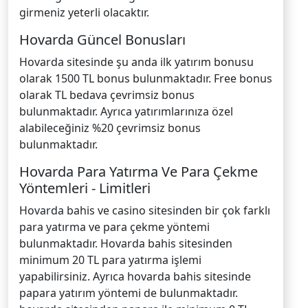
girmeniz yeterli olacaktır.
Hovarda Güncel Bonusları
Hovarda sitesinde şu anda ilk yatırım bonusu
olarak 1500 TL bonus bulunmaktadır. Free bonus
olarak TL bedava çevrimsiz bonus
bulunmaktadır. Ayrıca yatırımlarınıza özel
alabileceğiniz %20 çevrimsiz bonus
bulunmaktadır.
Hovarda Para Yatırma Ve Para Çekme
Yöntemleri - Limitleri
Hovarda bahis ve casino sitesinden bir çok farklı
para yatırma ve para çekme yöntemi
bulunmaktadır. Hovarda bahis sitesinden
minimum 20 TL para yatırma işlemi
yapabilirsiniz. Ayrıca hovarda bahis sitesinde
papara yatırım yöntemi de bulunmaktadır.