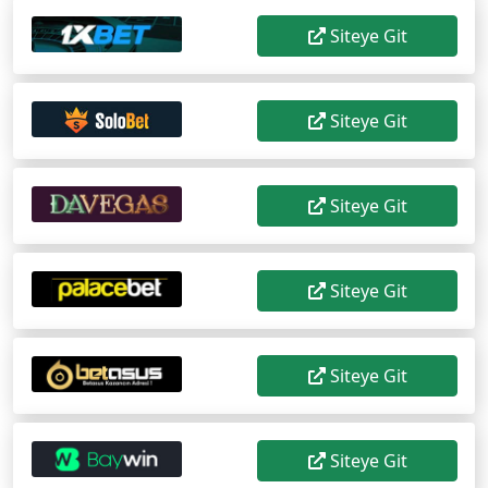
Siteye Git
Siteye Git
Siteye Git
Siteye Git
Siteye Git
Siteye Git