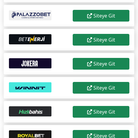
Siteye Git
Siteye Git
Siteye Git
Siteye Git
Siteye Git
Siteye Git