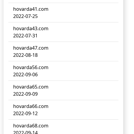
hovarda41.com
2022-07-25
hovarda43.com
2022-07-31
hovarda47.com
2022-08-18
hovarda56.com
2022-09-06
hovarda65.com
2022-09-09
hovarda66.com
2022-09-12
hovarda68.com
2022-09-14