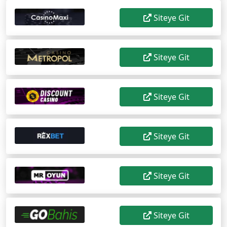
Siteye Git
Siteye Git
Siteye Git
Siteye Git
Siteye Git
Siteye Git