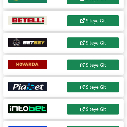
Siteye Git
Siteye Git
Siteye Git
Siteye Git
Siteye Git