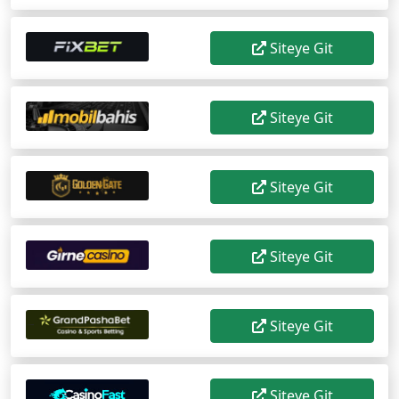
Siteye Git
Siteye Git
Siteye Git
Siteye Git
Siteye Git
Siteye Git