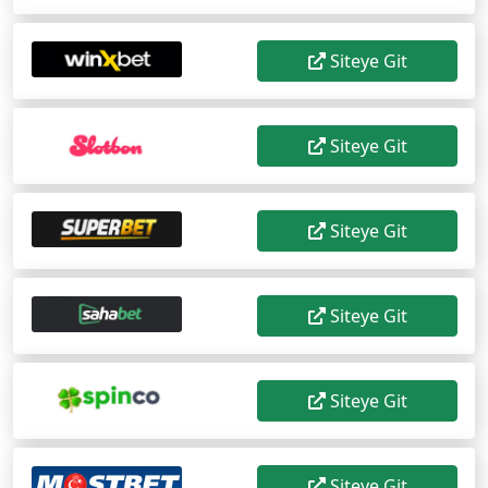
Siteye Git
Siteye Git
Siteye Git
Siteye Git
Siteye Git
Siteye Git