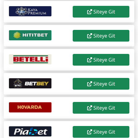
Siteye Git
Siteye Git
Siteye Git
Siteye Git
Siteye Git
Siteye Git