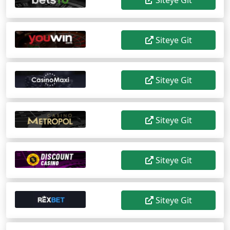
Siteye Git
Siteye Git
Siteye Git
Siteye Git
Siteye Git
Siteye Git