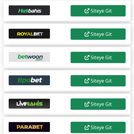
Siteye Git
Siteye Git
Siteye Git
Siteye Git
Siteye Git
Siteye Git