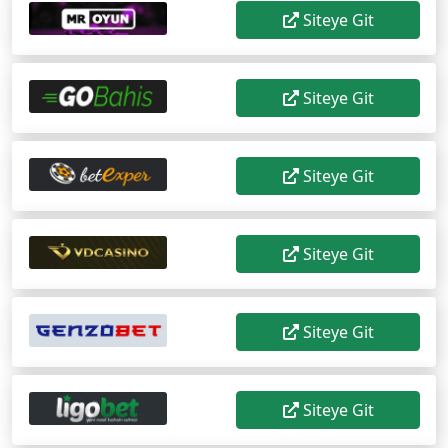
Siteye Git
Siteye Git
Siteye Git
Siteye Git
Siteye Git
Siteye Git