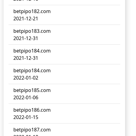
betpipo182.com
2021-12-21
betpipo183.com
2021-12-31
betpipo184.com
2021-12-31
betpipo184.com
2022-01-02
betpipo185.com
2022-01-06
betpipo186.com
2022-01-15
betpipo187.com