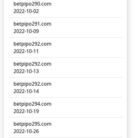
betpipo290.com
2022-10-02
betpipo291.com
2022-10-09
betpipo292.com
2022-10-11
betpipo292.com
2022-10-13
betpipo292.com
2022-10-14
betpipo294.com
2022-10-19
betpipo295.com
2022-10-26