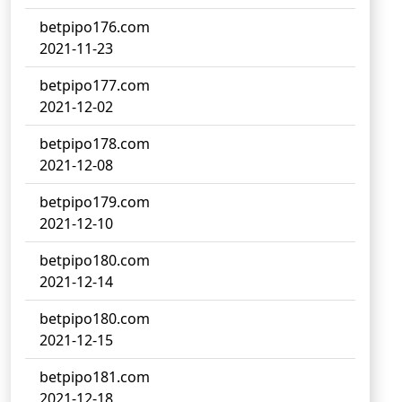
betpipo176.com
2021-11-23
betpipo177.com
2021-12-02
betpipo178.com
2021-12-08
betpipo179.com
2021-12-10
betpipo180.com
2021-12-14
betpipo180.com
2021-12-15
betpipo181.com
2021-12-18