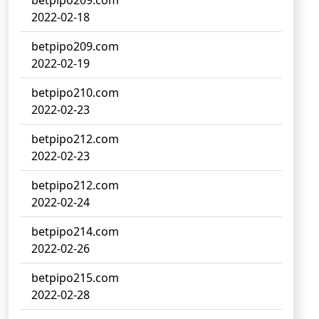
betpipo209.com
2022-02-18
betpipo209.com
2022-02-19
betpipo210.com
2022-02-23
betpipo212.com
2022-02-23
betpipo212.com
2022-02-24
betpipo214.com
2022-02-26
betpipo215.com
2022-02-28