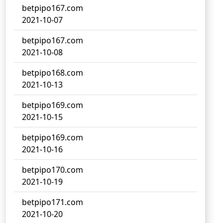
betpipo167.com
2021-10-07
betpipo167.com
2021-10-08
betpipo168.com
2021-10-13
betpipo169.com
2021-10-15
betpipo169.com
2021-10-16
betpipo170.com
2021-10-19
betpipo171.com
2021-10-20