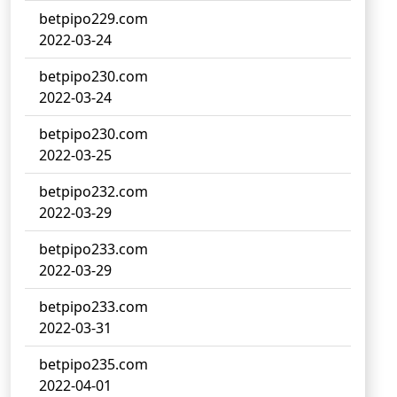
betpipo229.com
2022-03-24
betpipo230.com
2022-03-24
betpipo230.com
2022-03-25
betpipo232.com
2022-03-29
betpipo233.com
2022-03-29
betpipo233.com
2022-03-31
betpipo235.com
2022-04-01