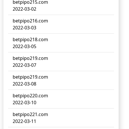
betpipo215.com
2022-03-02
betpipo216.com
2022-03-03
betpipo218.com
2022-03-05
betpipo219.com
2022-03-07
betpipo219.com
2022-03-08
betpipo220.com
2022-03-10
betpipo221.com
2022-03-11