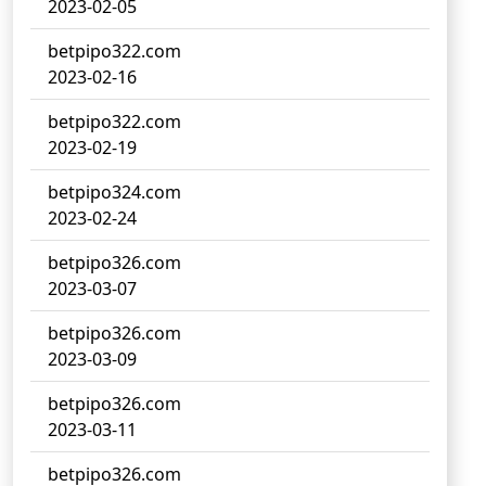
2023-02-05
betpipo322.com
2023-02-16
betpipo322.com
2023-02-19
betpipo324.com
2023-02-24
betpipo326.com
2023-03-07
betpipo326.com
2023-03-09
betpipo326.com
2023-03-11
betpipo326.com