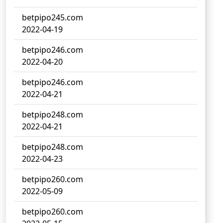
betpipo245.com
2022-04-19
betpipo246.com
2022-04-20
betpipo246.com
2022-04-21
betpipo248.com
2022-04-21
betpipo248.com
2022-04-23
betpipo260.com
2022-05-09
betpipo260.com