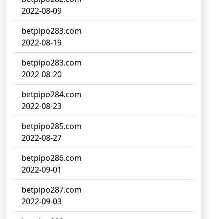
2022-08-09
betpipo283.com
2022-08-19
betpipo283.com
2022-08-20
betpipo284.com
2022-08-23
betpipo285.com
2022-08-27
betpipo286.com
2022-09-01
betpipo287.com
2022-09-03