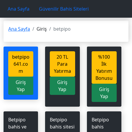
Ana Sayfa
Güvenilir Bahis Siteleri
Ana Sayfa
Giriş
betpipo
betpipo
20 TL
%100
641.co
Para
İlk
m
Yatırma
Yatırım
Bonusu
Giriş
Giriş
Yap
Yap
Giriş
Yap
Betpipo
Betpipo
Betpipo
bahis ve
bahis sitesi
bahis