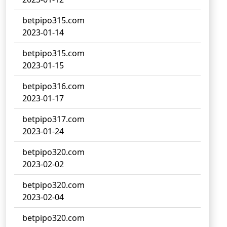
betpipo315.com
2023-01-14
betpipo315.com
2023-01-15
betpipo316.com
2023-01-17
betpipo317.com
2023-01-24
betpipo320.com
2023-02-02
betpipo320.com
2023-02-04
betpipo320.com