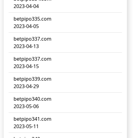
2023-04-04
betpipo335.com
2023-04-05
betpipo337.com
2023-04-13
betpipo337.com
2023-04-15
betpipo339.com
2023-04-29
betpipo340.com
2023-05-06
betpipo341.com
2023-05-11