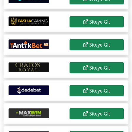
Siteye Git
Siteye Git
Siteye Git
Siteye Git
Siteye Git