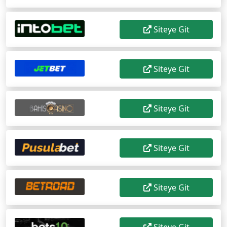
Siteye Git
Siteye Git
Siteye Git
Siteye Git
Siteye Git