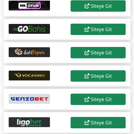
Siteye Git
Siteye Git
Siteye Git
Siteye Git
Siteye Git
Siteye Git