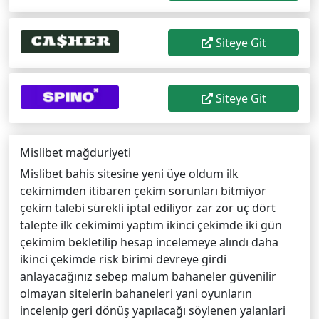
Siteye Git
Siteye Git
Mislibet mağduriyeti
Mislibet bahis sitesine yeni üye oldum ilk
cekimimden itibaren çekim sorunları bitmiyor
çekim talebi sürekli iptal ediliyor zar zor üç dört
talepte ilk cekimimi yaptım ikinci çekimde iki gün
çekimim bekletilip hesap incelemeye alındı daha
ikinci çekimde risk birimi devreye girdi
anlayacağınız sebep malum bahaneler güvenilir
olmayan sitelerin bahaneleri yani oyunların
incelenip geri dönüş yapılacağı söylenen yalanlari