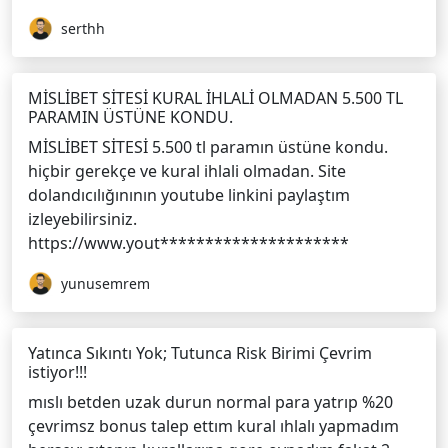
serthh
MİSLİBET SİTESİ KURAL İHLALİ OLMADAN 5.500 TL
PARAMIN ÜSTÜNE KONDU.
MİSLİBET SİTESİ 5.500 tl paramın üstüne kondu.
hiçbir gerekçe ve kural ihlali olmadan. Site
dolandıcılığınının youtube linkini paylaştım
izleyebilirsiniz.
https://www.yout*********************
yunusemrem
Yatınca Sıkıntı Yok; Tutunca Risk Birimi Çevrim
istiyor!!!
mıslı betden uzak durun normal para yatrıp %20
çevrimsz bonus talep ettım kural ıhlalı yapmadım