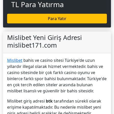
TL Para Yatırma
Para Yatır
Mislibet Yeni Giriş Adresi
mislibet171.com
Mislibet
bahis ve casino sitesi Türkiye'de uzun
yıllardır illegal olarak hizmet vermektedir. bahis ve
casino sitesinde bir çok farklı casino oyunu ve
binlerce farklı spor bahisi bulunmaktadır. Türkiye'de
en çok tercih edilen siteler arasında bulunan
mislibet lisanslı ve güvenilir bir bahis sitesidir.
Mislibet giriş adresi
btk
tarafından sürekli olarak
erişime kapatılmaktadır. Bu nedenle mislibet yeni
giriş adresi belirli aralıklar ile değişmektedir.