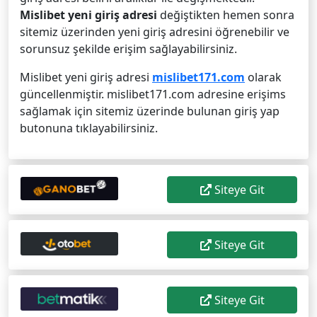
Mislibet yeni giriş adresi
değiştikten hemen sonra
sitemiz üzerinden yeni giriş adresini öğrenebilir ve
sorunsuz şekilde erişim sağlayabilirsiniz.
Mislibet yeni giriş adresi
mislibet171.com
olarak
güncellenmiştir. mislibet171.com adresine erişims
sağlamak için sitemiz üzerinde bulunan giriş yap
butonuna tıklayabilirsiniz.
Siteye Git
Siteye Git
Siteye Git