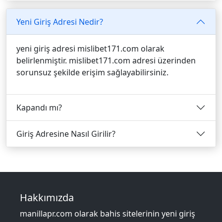
Yeni Giriş Adresi Nedir?
yeni giriş adresi mislibet171.com olarak
belirlenmiştir. mislibet171.com adresi üzerinden
sorunsuz şekilde erişim sağlayabilirsiniz.
Kapandı mı?
Giriş Adresine Nasıl Girilir?
Hakkımızda
manillapr.com olarak bahis sitelerinin yeni giriş