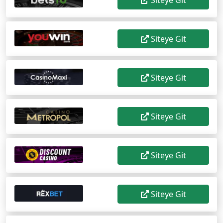
Siteye Git
Siteye Git
Siteye Git
Siteye Git
Siteye Git
Siteye Git