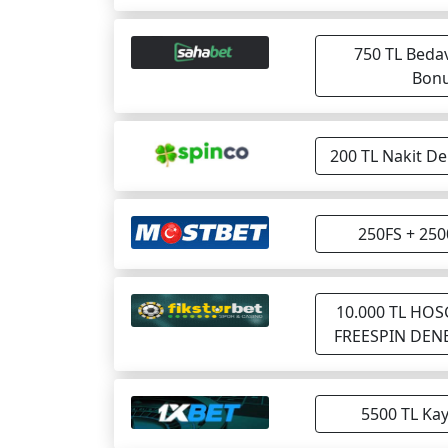
750 TL Bed
Bon
200 TL Nakit 
250FS + 25
10.000 TL HOS
FREESPIN DE
5500 TL Ka