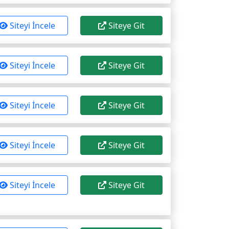
Siteyi İncele
Siteye Git
Siteyi İncele
Siteye Git
Siteyi İncele
Siteye Git
Siteyi İncele
Siteye Git
Siteyi İncele
Siteye Git