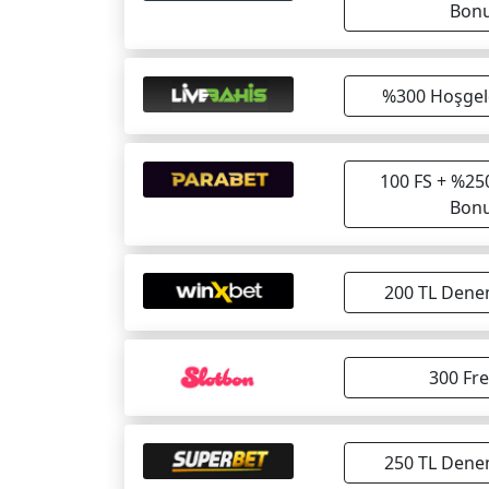
Bon
%300 Hoşgel
100 FS + %25
Bon
200 TL Den
300 Fr
250 TL Den