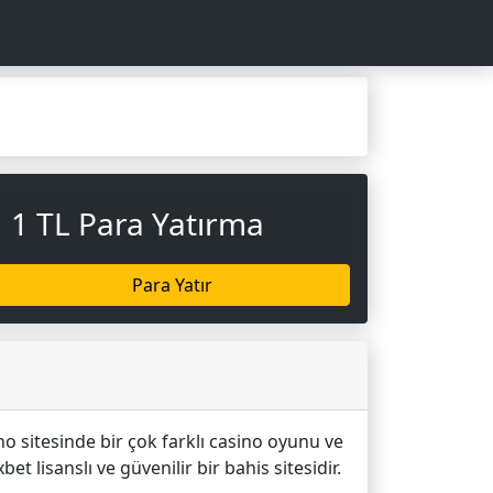
1 TL Para Yatırma
Para Yatır
no sitesinde bir çok farklı casino oyunu ve
t lisanslı ve güvenilir bir bahis sitesidir.