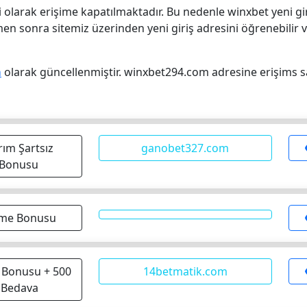
 olarak erişime kapatılmaktadır. Bu nedenle winxbet yeni giriş
n sonra sitemiz üzerinden yeni giriş adresini öğrenebilir 
m
olarak güncellenmiştir. winxbet294.com adresine erişims s
rım Şartsız
ganobet327.com
Bonusu
eme Bonusu
 Bonusu + 500
14betmatik.com
 Bedava