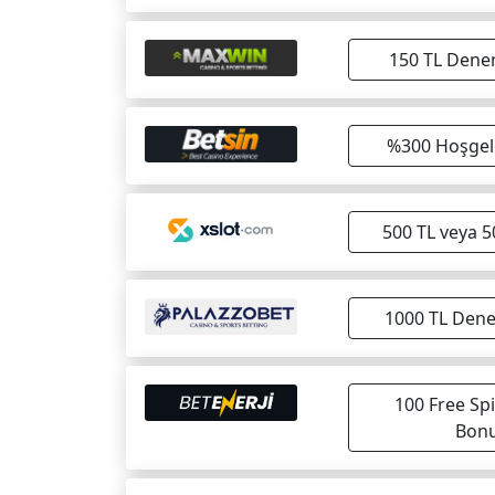
150 TL Den
%300 Hoşgel
500 TL veya 5
1000 TL Den
100 Free S
Bon