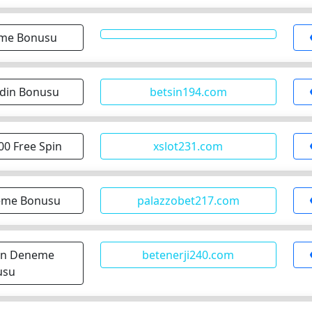
eme Bonusu
din Bonusu
betsin194.com
00 Free Spin
xslot231.com
eme Bonusu
palazzobet217.com
pin Deneme
betenerji240.com
usu