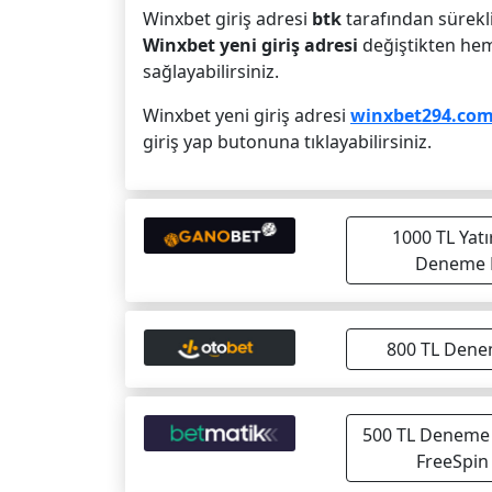
Winxbet giriş adresi
btk
tarafından sürekli
Winxbet yeni giriş adresi
değiştikten heme
sağlayabilirsiniz.
Winxbet yeni giriş adresi
winxbet294.co
giriş yap butonuna tıklayabilirsiniz.
1000 TL Yatı
Deneme 
800 TL Den
500 TL Deneme
FreeSpin