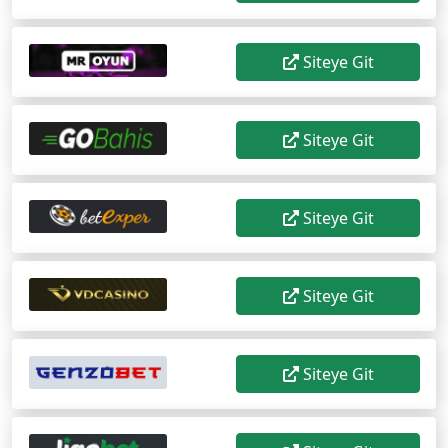
Siteye Git
Siteye Git
Siteye Git
Siteye Git
Siteye Git