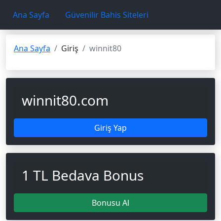
Ana Sayfa
Güvenilir Bahis Siteleri
Ana Sayfa
Giriş
winnit80
winnit80.com
Giriş Yap
1 TL Bedava Bonus
Bonusu Al