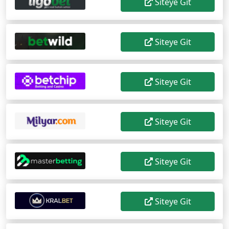
Siteye Git
Siteye Git
Siteye Git
Siteye Git
Siteye Git
Siteye Git