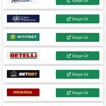
Siteye Git
Siteye Git
Siteye Git
Siteye Git
Siteye Git
Siteye Git