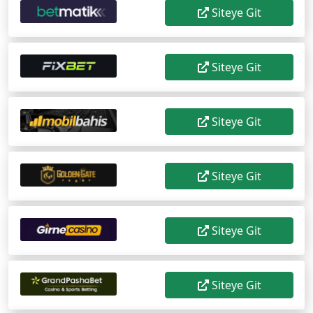
Siteye Git
Siteye Git
Siteye Git
Siteye Git
Siteye Git
Siteye Git