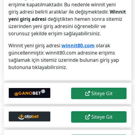
erişime kapatılmaktadır. Bu nedenle winnit yeni
giriş adresi belirli aralıklar ile değişmektedir.
Winnit
yeni giriş adresi
değiştikten hemen sonra sitemiz
üzerinden yeni giriş adresini öğrenebilir ve
sorunsuz şekilde erişim sağlayabilirsiniz.
Winnit yeni giriş adresi
winnit80.com
olarak
güncellenmiştir. winnit80.com adresine erişims
sağlamak için sitemiz üzerinde bulunan giriş yap
butonuna tıklayabilirsiniz.
Siteye Git
Siteye Git