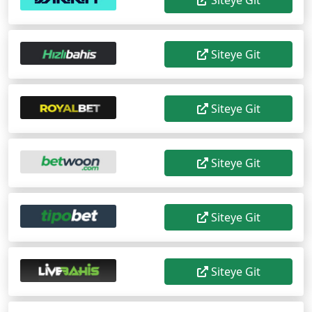
Siteye Git
Siteye Git
Siteye Git
Siteye Git
Siteye Git
Siteye Git