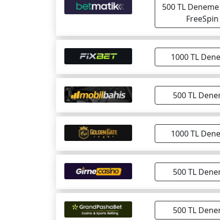
500 TL Deneme
FreeSpin
1000 TL Den
500 TL Den
1000 TL Den
500 TL Den
500 TL Den