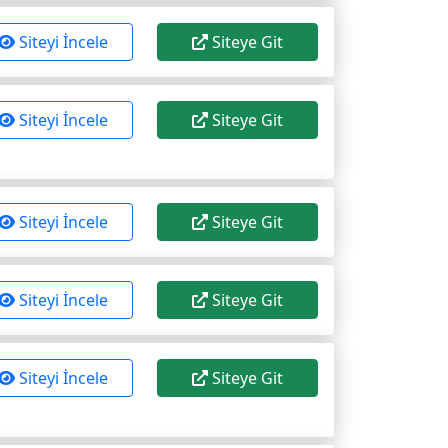
Siteyi İncele
Siteye Git
Siteyi İncele
Siteye Git
Siteyi İncele
Siteye Git
Siteyi İncele
Siteye Git
Siteyi İncele
Siteye Git