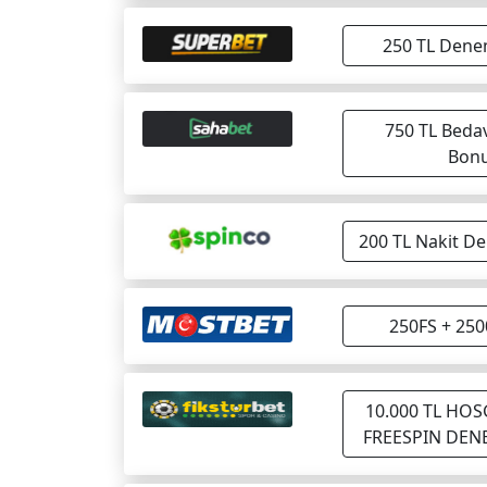
250 TL Den
750 TL Bed
Bon
200 TL Nakit 
250FS + 25
10.000 TL HOS
FREESPIN DE