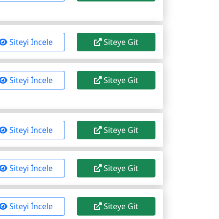
Siteyi İncele
Siteye Git
Siteyi İncele
Siteye Git
Siteyi İncele
Siteye Git
Siteyi İncele
Siteye Git
Siteyi İncele
Siteye Git