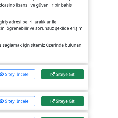
casino lisanslı ve güvenilir bir bahis
ş adresi belirli aralıklar ile
ini öğrenebilir ve sorunsuz şekilde erişim
s sağlamak için sitemiz üzerinde bulunan
Siteyi İncele
Siteye Git
Siteyi İncele
Siteye Git