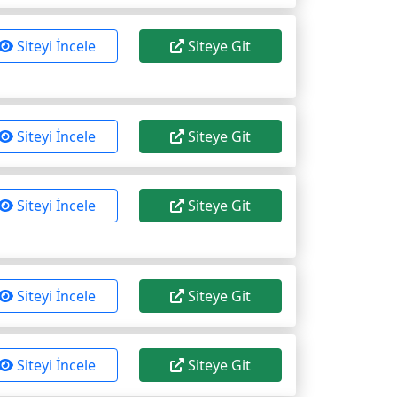
Siteyi İncele
Siteye Git
Siteyi İncele
Siteye Git
Siteyi İncele
Siteye Git
Siteyi İncele
Siteye Git
Siteyi İncele
Siteye Git