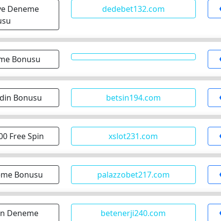
iye Deneme
dedebet132.com
usu
eme Bonusu
din Bonusu
betsin194.com
00 Free Spin
xslot231.com
eme Bonusu
palazzobet217.com
pin Deneme
betenerji240.com