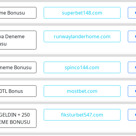
eme Bonusu
superbet148.com
ava Deneme
runwaylanderhome.com
usu
Deneme Bonusu
spinco144.com
00TL Bonus
mostbet.com
GELDIN + 250
fiksturbet547.com
NEME BONUSU