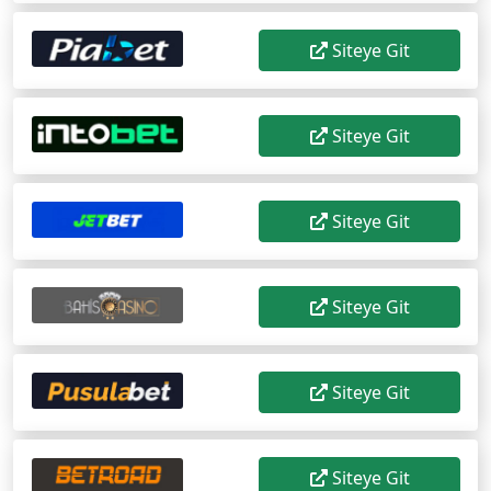
Siteye Git
Siteye Git
Siteye Git
Siteye Git
Siteye Git
Siteye Git