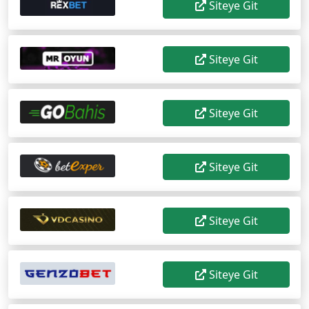
Siteye Git
Siteye Git
Siteye Git
Siteye Git
Siteye Git
Siteye Git