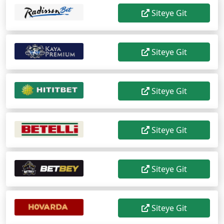
Siteye Git
Siteye Git
Siteye Git
Siteye Git
Siteye Git
Siteye Git