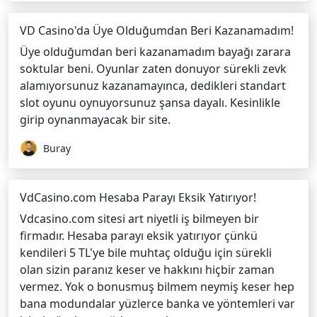
VD Casino'da Üye Olduğumdan Beri Kazanamadım!
Üye olduğumdan beri kazanamadım bayağı zarara
soktular beni. Oyunlar zaten donuyor sürekli zevk
alamıyorsunuz kazanamayınca, dedikleri standart
slot oyunu oynuyorsunuz şansa dayalı. Kesinlikle
girip oynanmayacak bir site.
Buray
VdCasino.com Hesaba Parayı Eksik Yatırıyor!
Vdcasino.com sitesi art niyetli iş bilmeyen bir
firmadır. Hesaba parayı eksik yatırıyor çünkü
kendileri 5 TL'ye bile muhtaç olduğu için sürekli
olan sizin paranız keser ve hakkını hiçbir zaman
vermez. Yok o bonusmuş bilmem neymiş keser hep
bana modundalar yüzlerce banka ve yöntemleri var