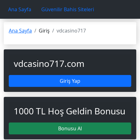
Ana Sayfa
Güvenilir Bahis Siteleri
Ana Sayfa
Giriş
vdcasino717
vdcasino717.com
Giriş Yap
1000 TL Hoş Geldin Bonusu
Bonusu Al