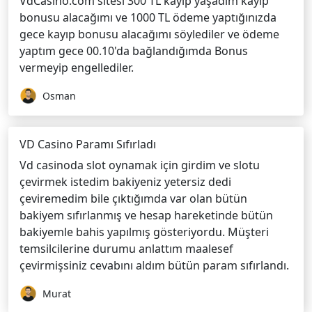
VdCasino.com sitesi 300 TL kayıp yaşadım kayıp
bonusu alacağımı ve 1000 TL ödeme yaptığınızda
gece kayıp bonusu alacağımı söylediler ve ödeme
yaptım gece 00.10'da bağlandığımda Bonus
vermeyip engellediler.
Osman
VD Casino Paramı Sıfırladı
Vd casinoda slot oynamak için girdim ve slotu
çevirmek istedim bakiyeniz yetersiz dedi
çeviremedim bile çıktığımda var olan bütün
bakiyem sıfırlanmış ve hesap hareketinde bütün
bakiyemle bahis yapılmış gösteriyordu. Müşteri
temsilcilerine durumu anlattım maalesef
çevirmişsiniz cevabını aldım bütün param sıfırlandı.
Murat