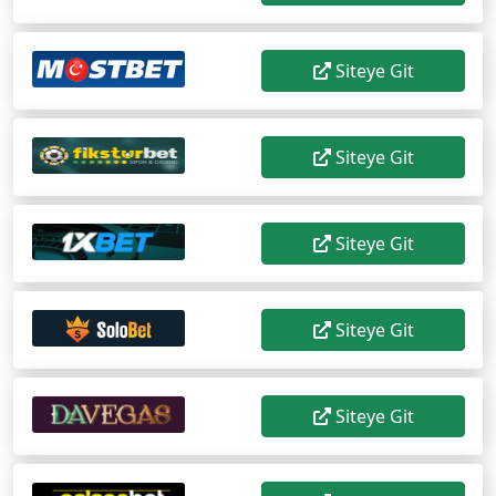
Siteye Git
Siteye Git
Siteye Git
Siteye Git
Siteye Git