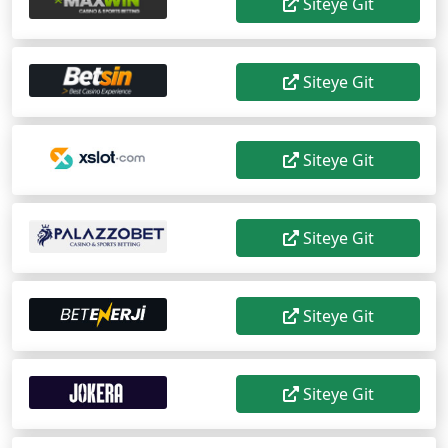
Siteye Git
Siteye Git
Siteye Git
Siteye Git
Siteye Git
Siteye Git