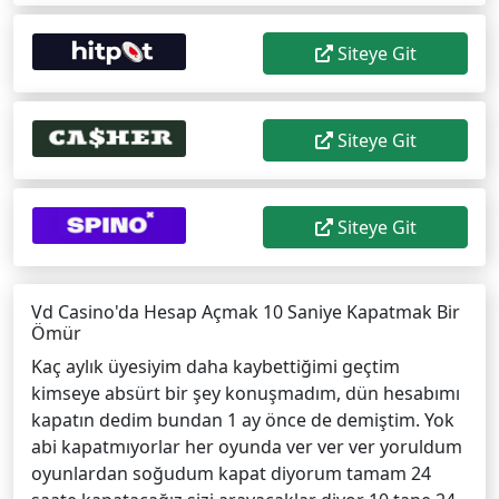
Siteye Git
Siteye Git
Siteye Git
Vd Casino'da Hesap Açmak 10 Saniye Kapatmak Bir
Ömür
Kaç aylık üyesiyim daha kaybettiğimi geçtim
kimseye absürt bir şey konuşmadım, dün hesabımı
kapatın dedim bundan 1 ay önce de demiştim. Yok
abi kapatmıyorlar her oyunda ver ver ver yoruldum
oyunlardan soğudum kapat diyorum tamam 24