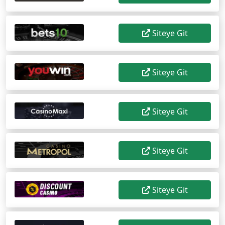
Siteye Git
Siteye Git
Siteye Git
Siteye Git
Siteye Git