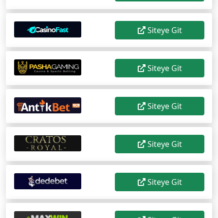
Siteye Git
Siteye Git
Siteye Git
Siteye Git
Siteye Git