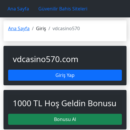
Ana Sayfa
Güvenilir Bahis Siteleri
Ana Sayfa
Giriş
vdcasino570
vdcasino570.com
Giriş Yap
1000 TL Hoş Geldin Bonusu
Bonusu Al