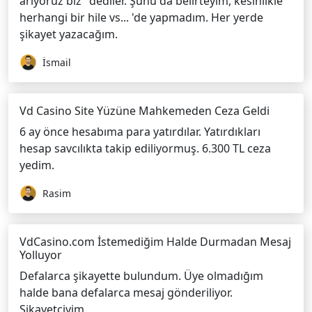
arıyoruz biz ''dediler. Şunu da belirteyim, kesinlikle
herhangi bir hile vs... 'de yapmadım. Her yerde
şikayet yazacağım.
İsmail
Vd Casino Site Yüzüne Mahkemeden Ceza Geldi
6 ay önce hesabıma para yatırdılar. Yatırdıkları
hesap savcılıkta takip ediliyormuş. 6.300 TL ceza
yedim.
Rasim
VdCasino.com İstemediğim Halde Durmadan Mesaj
Yolluyor
Defalarca şikayette bulundum. Üye olmadığım
halde bana defalarca mesaj gönderiliyor.
Şikayetçiyim.