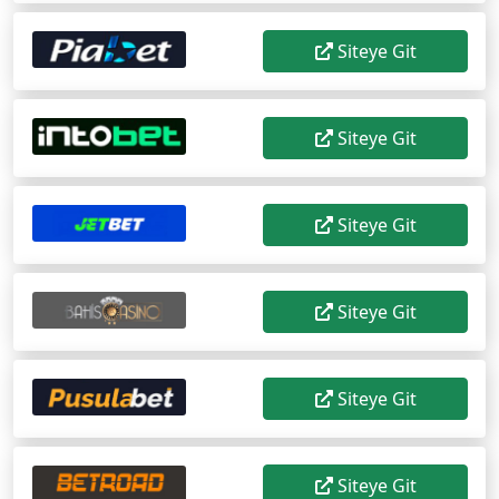
Siteye Git
Siteye Git
Siteye Git
Siteye Git
Siteye Git
Siteye Git