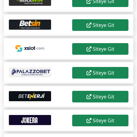
Siteye Git
Siteye Git
Siteye Git
Siteye Git
Siteye Git
Siteye Git