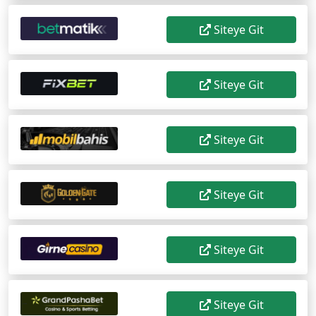
Siteye Git
Siteye Git
Siteye Git
Siteye Git
Siteye Git
Siteye Git