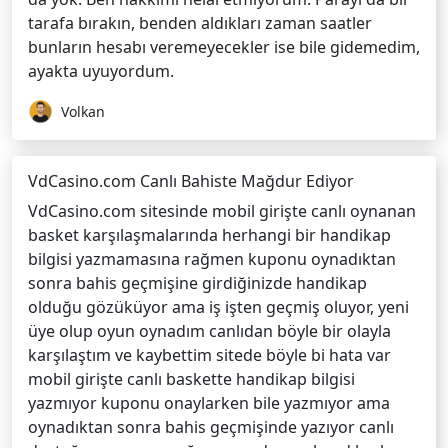
tarafa bırakın, benden aldıkları zaman saatler
bunların hesabı veremeyecekler ise bile gidemedim,
ayakta uyuyordum.
Volkan
VdCasino.com Canlı Bahiste Mağdur Ediyor
VdCasino.com sitesinde mobil girişte canlı oynanan
basket karşılaşmalarında herhangi bir handikap
bilgisi yazmamasına rağmen kuponu oynadıktan
sonra bahis geçmişine girdiğinizde handikap
olduğu gözüküyor ama iş işten geçmiş oluyor, yeni
üye olup oyun oynadım canlıdan böyle bir olayla
karşılaştım ve kaybettim sitede böyle bi hata var
mobil girişte canlı baskette handikap bilgisi
yazmıyor kuponu onaylarken bile yazmıyor ama
oynadıktan sonra bahis geçmişinde yazıyor canlı