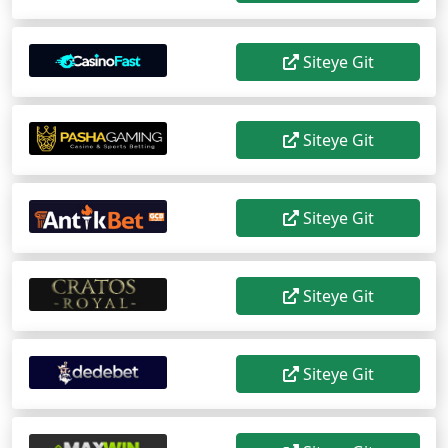
Siteye Git
Siteye Git
Siteye Git
Siteye Git
Siteye Git