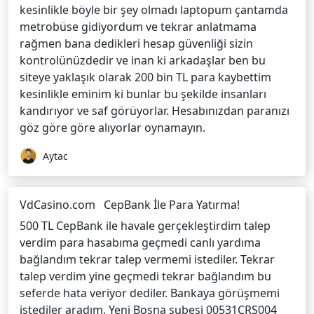
kesinlikle böyle bir şey olmadı laptopum çantamda
metrobüse gidiyordum ve tekrar anlatmama
rağmen bana dedikleri hesap güvenliği sizin
kontrolünüzdedir ve inan ki arkadaşlar ben bu
siteye yaklaşık olarak 200 bin TL para kaybettim
kesinlikle eminim ki bunlar bu şekilde insanları
kandırıyor ve saf görüyorlar. Hesabınızdan paranızı
göz göre göre alıyorlar oynamayın.
Aytac
VdCasino.com CepBank İle Para Yatırma!
500 TL CepBank ile havale gerçekleştirdim talep
verdim para hasabıma geçmedi canlı yardıma
bağlandım tekrar talep vermemi istediler. Tekrar
talep verdim yine geçmedi tekrar bağlandım bu
seferde hata veriyor dediler. Bankaya görüşmemi
istediler aradım. Yeni Bosna şubesi 00531CRS004