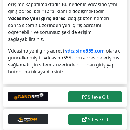
erişime kapatılmaktadır. Bu nedenle vdcasino yeni
giriş adresi belirli aralıklar ile değişmektedir.
Vdcasino yeni giriş adresi
değiştikten hemen
sonra sitemiz üzerinden yeni giriş adresini
öğrenebilir ve sorunsuz şekilde erişim
sağlayabilirsiniz.
Vdcasino yeni giriş adresi
vdcasino555.com
olarak
güncellenmiştir. vdcasino555.com adresine erişims
sağlamak için sitemiz üzerinde bulunan giriş yap
butonuna tıklayabilirsiniz.
Siteye Git
Siteye Git