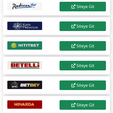
Siteye Git
Siteye Git
Siteye Git
Siteye Git
Siteye Git
Siteye Git