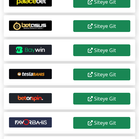
Siteye Git
Siteye Git
Siteye Git
Siteye Git
Siteye Git
Siteye Git