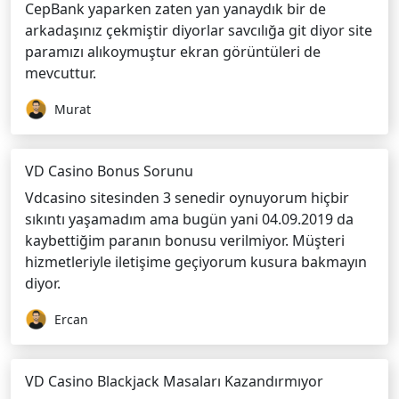
CepBank yaparken zaten yan yanaydık bir de
arkadaşınız çekmiştir diyorlar savcılığa git diyor site
paramızı alıkoymuştur ekran görüntüleri de
mevcuttur.
Murat
VD Casino Bonus Sorunu
Vdcasino sitesinden 3 senedir oynuyorum hiçbir
sıkıntı yaşamadım ama bugün yani 04.09.2019 da
kaybettiğim paranın bonusu verilmiyor. Müşteri
hizmetleriyle iletişime geçiyorum kusura bakmayın
diyor.
Ercan
VD Casino Blackjack Masaları Kazandırmıyor