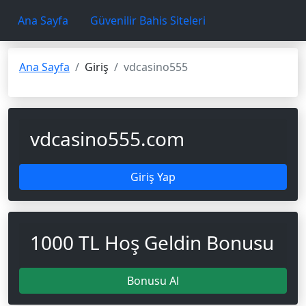
Ana Sayfa
Güvenilir Bahis Siteleri
Ana Sayfa
Giriş
vdcasino555
vdcasino555.com
Giriş Yap
1000 TL Hoş Geldin Bonusu
Bonusu Al