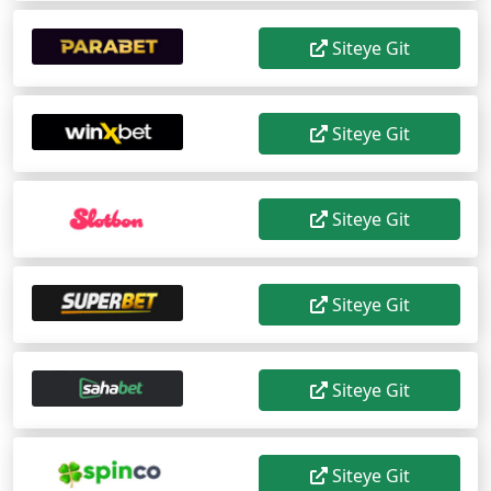
Siteye Git
Siteye Git
Siteye Git
Siteye Git
Siteye Git
Siteye Git