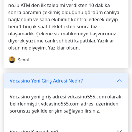
no.lu ATM'den ilk talebimi verdikten 10 dakika
sonra paramın çekilmiş olduğunu gördüm canlıya
bağlandım ve saha ekibimiz kontrol edecek deyip
beni 1 buçuk saat beklettikten sonra biz
ulaşamadık. Çekene siz mahkemeye başvurunuz
diyerek yüzüme canlı sohbeti kapattılar. Yazıklar
olsun ne diyeyim. Yazıklar olsun.
Şenol
Vdcasino Yeni Giriş Adresi Nedir?
Vdcasino yeni giriş adresi vdcasino555.com olarak
belirlenmiştir. vdcasino555.com adresi üzerinden
sorunsuz şekilde erişim sağlayabilirsiniz.
Vdcasino Kapandı mı?