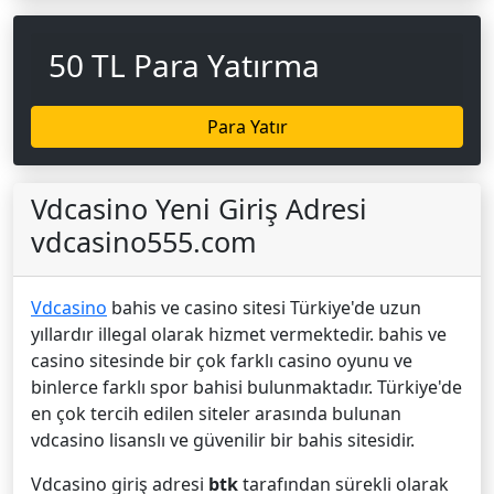
50 TL Para Yatırma
Para Yatır
Vdcasino Yeni Giriş Adresi
vdcasino555.com
Vdcasino
bahis ve casino sitesi Türkiye'de uzun
yıllardır illegal olarak hizmet vermektedir. bahis ve
casino sitesinde bir çok farklı casino oyunu ve
binlerce farklı spor bahisi bulunmaktadır. Türkiye'de
en çok tercih edilen siteler arasında bulunan
vdcasino lisanslı ve güvenilir bir bahis sitesidir.
Vdcasino giriş adresi
btk
tarafından sürekli olarak