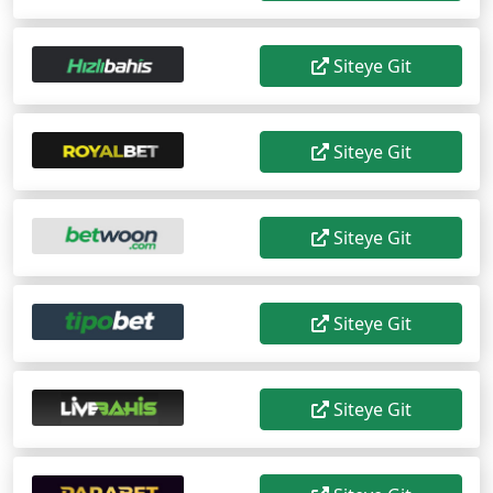
Siteye Git
Siteye Git
Siteye Git
Siteye Git
Siteye Git