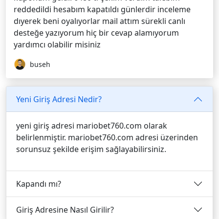
reddedildi hesabım kapatıldı günlerdir inceleme
dıyerek beni oyalıyorlar mail attım sürekli canlı
desteğe yazıyorum hiç bir cevap alamıyorum
yardımcı olabilir misiniz
buseh
Yeni Giriş Adresi Nedir?
yeni giriş adresi mariobet760.com olarak
belirlenmiştir. mariobet760.com adresi üzerinden
sorunsuz şekilde erişim sağlayabilirsiniz.
Kapandı mı?
Giriş Adresine Nasıl Girilir?