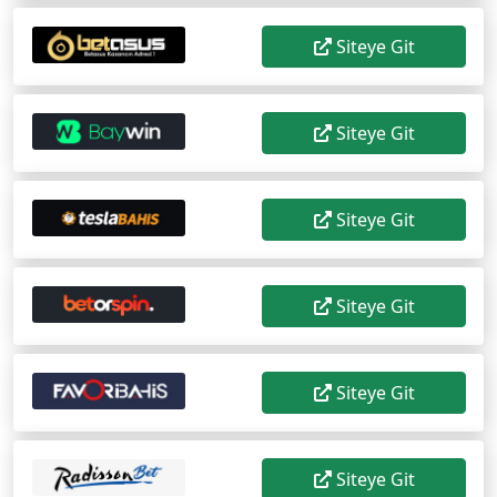
Siteye Git
Siteye Git
Siteye Git
Siteye Git
Siteye Git
Siteye Git