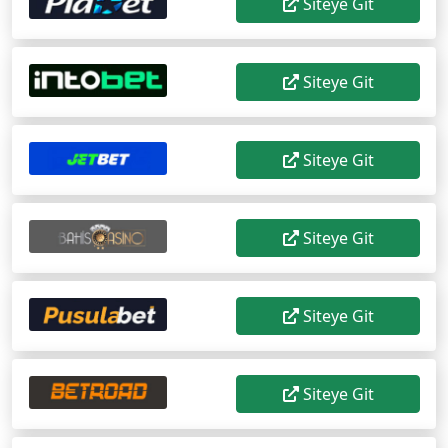
Siteye Git
Siteye Git
Siteye Git
Siteye Git
Siteye Git
Siteye Git