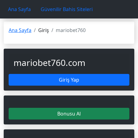
Ana Sayfa
Güvenilir Bahis Siteleri
Ana Sayfa
Giriş
mariobet760
mariobet760.com
Giriş Yap
Bonusu Al