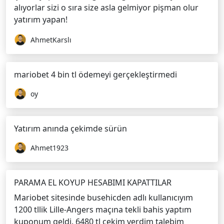
alıyorlar sizi o sıra size asla gelmiyor pişman olur
yatırım yapan!
AhmetKarslı
mariobet 4 bin tl ödemeyi gerçekleştirmedi
oy
Yatırım anında çekimde sürün
Ahmet1923
PARAMA EL KOYUP HESABIMI KAPATTILAR
Mariobet sitesinde busehicden adlı kullanıcıyım
1200 tllik Lille-Angers maçına tekli bahis yaptım
kuponum geldi. 6480 tl çekim verdim talebim