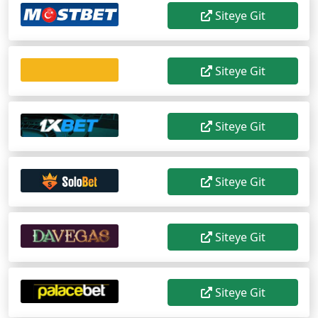
Siteye Git
Siteye Git
Siteye Git
Siteye Git
Siteye Git
Siteye Git