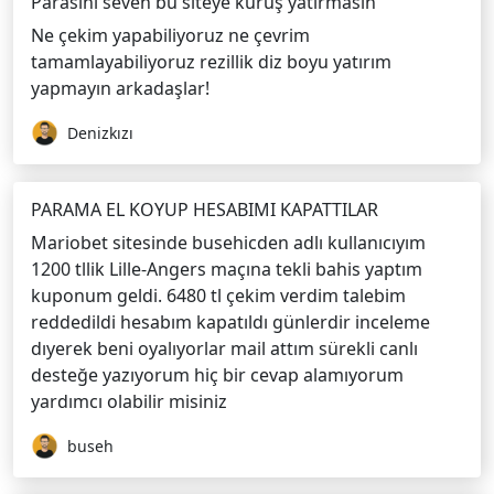
Parasını seven bu siteye kuruş yatırmasın
Ne çekim yapabiliyoruz ne çevrim
tamamlayabiliyoruz rezillik diz boyu yatırım
yapmayın arkadaşlar!
Denizkızı
PARAMA EL KOYUP HESABIMI KAPATTILAR
Mariobet sitesinde busehicden adlı kullanıcıyım
1200 tllik Lille-Angers maçına tekli bahis yaptım
kuponum geldi. 6480 tl çekim verdim talebim
reddedildi hesabım kapatıldı günlerdir inceleme
dıyerek beni oyalıyorlar mail attım sürekli canlı
desteğe yazıyorum hiç bir cevap alamıyorum
yardımcı olabilir misiniz
buseh