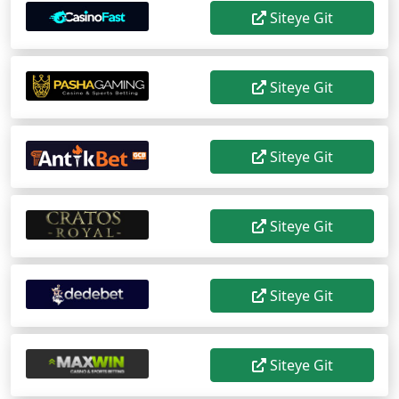
Siteye Git
Siteye Git
Siteye Git
Siteye Git
Siteye Git
Siteye Git