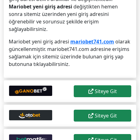
Mariobet yeni giriş adresi
değiştikten hemen
sonra sitemiz üzerinden yeni giriş adresini
öğrenebilir ve sorunsuz şekilde erişim
sağlayabilirsiniz.
Mariobet yeni giriş adresi
mariobet741.com
olarak
güncellenmiştir. mariobet741.com adresine erişims
sağlamak için sitemiz üzerinde bulunan giriş yap
butonuna tıklayabilirsiniz.
Siteye Git
Siteye Git