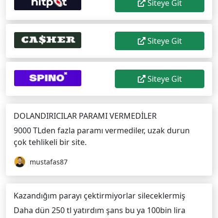
Siteye Git
Siteye Git
Siteye Git
DOLANDIRICILAR PARAMI VERMEDİLER
9000 TLden fazla paramı vermediler, uzak durun
çok tehlikeli bir site.
mustafas87
Kazandığım parayı çektirmiyorlar sileceklermiş
Daha dün 250 tl yatırdım şans bu ya 100bin lira