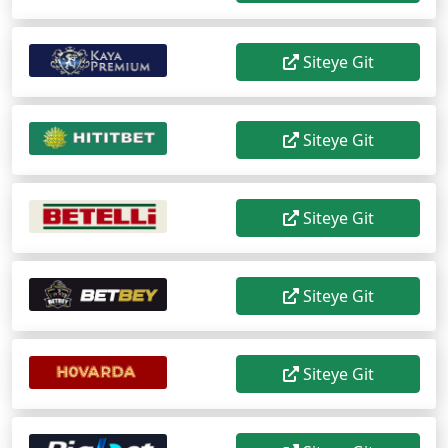
Siteye Git
Siteye Git
Siteye Git
Siteye Git
Siteye Git