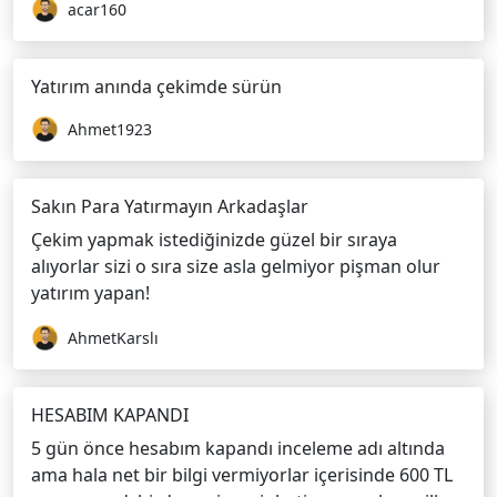
acar160
Yatırım anında çekimde sürün
Ahmet1923
Sakın Para Yatırmayın Arkadaşlar
Çekim yapmak istediğinizde güzel bir sıraya
alıyorlar sizi o sıra size asla gelmiyor pişman olur
yatırım yapan!
AhmetKarslı
HESABIM KAPANDI
5 gün önce hesabım kapandı inceleme adı altında
ama hala net bir bilgi vermiyorlar içerisinde 600 TL