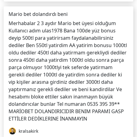
Mario bet dolandırdı beni
Merhabalar 2 3 aydır Mario bet üyesi olduğum
Kullanıcı adım ulas1978 Bana 100de yüz bonus
deyip 500tl para yatirirsam faydalanabilirsiniz
dediler Ben 550tl yatirdim AA yatirim bonusu 1000tl
oldu dediler 450tl daha yatirmam gerekliydi dediler
sonra 450tl daha yatirdim 1000tl oldu sonra parça
parça olmuyor 1000tlyi tek seferde yatirmam
gerekli dediler 1000tl de yatirdim sonra dediler ki
vip kişiler arasına girdiniz dediler 3000tl daha
yaptırmanız gerekli dediler ve beni kandirdilar Ve
hesabımı bloke ettiler sakın inanmayın büyük
dolandırıcılar bunlar Tel numaran 0535 395 39**
MARİOBET DOLANDIRICIDIR BENIM PARAMI GASP
ETTİLER DEDİKLERINE İNANMAYIN
kralsakirk