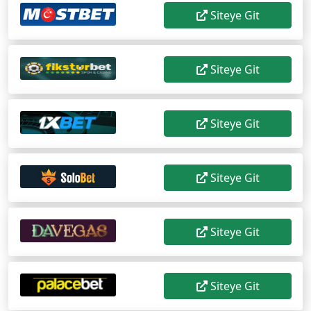
Siteye Git
Siteye Git
Siteye Git
Siteye Git
Siteye Git
Siteye Git