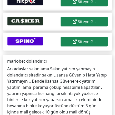
Siteye Git
Siteye Git
Siteye Git
mariobet dolandırıcı
Arkadaşlar sakın ama Sakın yatırım yapmayın
dolandırıcı sitedir sakın Lisansa Güvenip Hata Yapıp
Yatırmayın ,, Bende lisansa Güvenerek yatırım
yaptım ,ama parama çöküp hesabımı kapattılar ,
yatırım yapınca herhangi bı sıkıntı yok yüzlerce
binlerce kez yatırım yaparsın ama ilk çekimininde
hesabına bloke koyuyor üstüne düstüm 3 gün
içinde mail gelecek 10 gün oldu mail dönüş