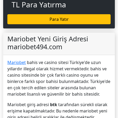
TL Para Yatırma
Para Yatır
Mariobet Yeni Giriş Adresi
mariobet494.com
Mariobet
bahis ve casino sitesi Türkiye'de uzun
yıllardır illegal olarak hizmet vermektedir. bahis ve
casino sitesinde bir çok farklı casino oyunu ve
binlerce farklı spor bahisi bulunmaktadır. Türkiye'de
en çok tercih edilen siteler arasında bulunan
mariobet lisanslı ve güvenilir bir bahis sitesidir.
Mariobet giriş adresi
btk
tarafından sürekli olarak
erişime kapatılmaktadır. Bu nedenle mariobet yeni
giriş adresi belirli aralıklar ile değişmektedir.