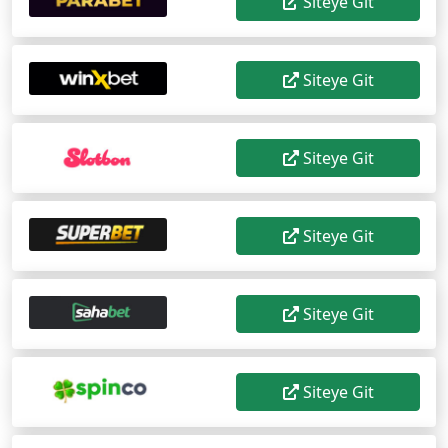
Siteye Git
Siteye Git
Siteye Git
Siteye Git
Siteye Git
Siteye Git