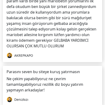
param vardı birde yani mariobetin yorumlarını ilk
defa okudum ben büyük bir şirket zannediyordum
uzun süredir de kullanıyordum ama yorumlara
bakılacak olursa benim gibi bir sürü mağduriyet
yaşamış insan görüyorum gelbaba aracılığıyla
çözülmesini talep ediyorum kolay gelsin gerçekten
mariobet ailesine kırgınım lütfen yardımcı olun
kiramı ödemem gerekiyor GELBABA YARDIMCI
OLURSAN ÇOK MUTLU OLURUM
AKREPKAPO
Parasını seven bu siteye kuruş yatırmasın
Ne çekim yapabiliyoruz ne çevrim
tamamlayabiliyoruz rezillik diz boyu yatırım
yapmayın arkadaşlar!
Denizkızı