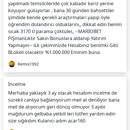
yapılmadı temsilcileride çok kabadır keriz yerine
koyuyor gülüyorlar , bana 30 günden bahsettiler
şimdide bende gerekli araştırmaları yapıp öyle
öğrendim dolandırıcı olduklarını,, dikkat edin benim
sıcak 3170 tl parama çöktüler,, --MARİOBET
PiŞmanLıktır Sakın Bonuslara aldanıp Yatırım
Yapmayın-- iLk çekiminizde Hesabınız benimki Gibi
BLokeli olacaktır %1.000.000 Eminim buna
Remix1992
İncelme
Merhaba yaklaşık 3 ay olacak hesabım incelme de
sürekli canlıya bağlanıyorum meil at deniliyor bana
meil de atıyorum geri dönüş olmuyor 3 aydır
mağdurum gelbaba yetkili leri lütfen yardım edin
size sığıkdım Kulanıcı adım acar160