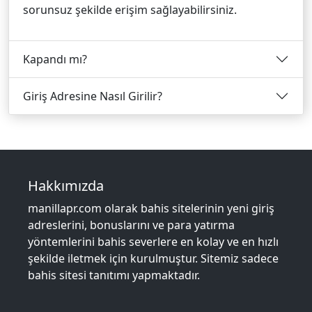
sorunsuz şekilde erişim sağlayabilirsiniz.
Kapandı mı?
Giriş Adresine Nasıl Girilir?
Hakkımızda
manillapr.com olarak bahis sitelerinin yeni giriş
adreslerini, bonuslarını ve para yatırma
yöntemlerini bahis severlere en kolay ve en hızlı
şekilde iletmek için kurulmuştur. Sitemiz sadece
bahis sitesi tanıtımı yapmaktadır.