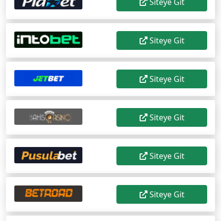
Siteye Git
Siteye Git
Siteye Git
Siteye Git
Siteye Git
Siteye Git