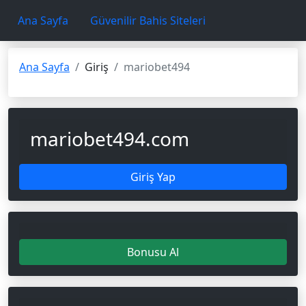
Ana Sayfa
Güvenilir Bahis Siteleri
Ana Sayfa
Giriş
mariobet494
mariobet494.com
Giriş Yap
Bonusu Al