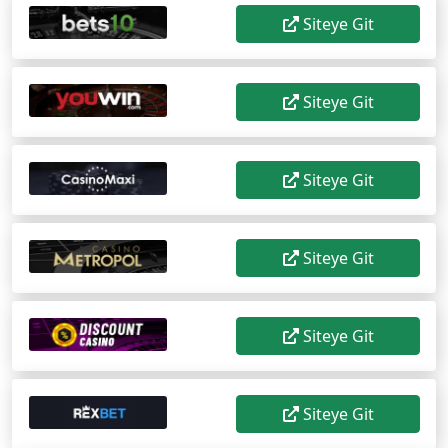
Siteye Git
Siteye Git
Siteye Git
Siteye Git
Siteye Git
Siteye Git