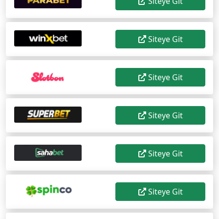
Siteye Git
Siteye Git
Siteye Git
Siteye Git
Siteye Git
Siteye Git