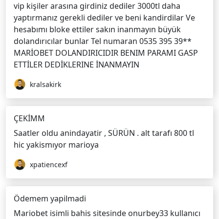
vip kişiler arasına girdiniz dediler 3000tl daha
yaptırmanız gerekli dediler ve beni kandirdilar Ve
hesabımı bloke ettiler sakın inanmayın büyük
dolandırıcılar bunlar Tel numaran 0535 395 39**
MARİOBET DOLANDIRICIDIR BENIM PARAMI GASP
ETTİLER DEDİKLERINE İNANMAYIN
kralsakirk
ÇEKİMM
Saatler oldu anindayatir , SÜRÜN . alt tarafı 800 tl
hic yakismıyor marioya
xpatiencexf
Ödemem yapilmadi
Mariobet isimli bahis sitesinde onurbey33 kullanıcı