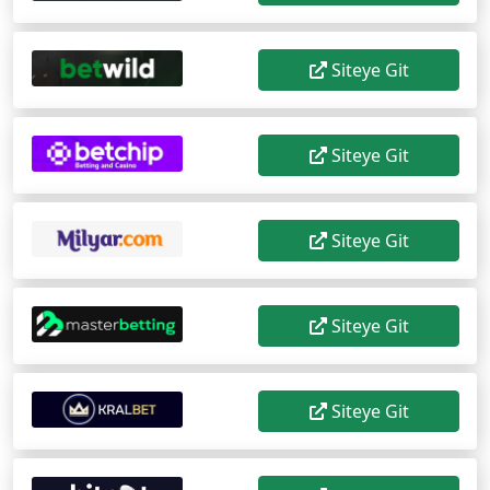
Siteye Git
Siteye Git
Siteye Git
Siteye Git
Siteye Git