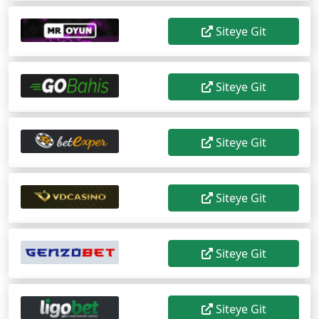
Siteye Git
Siteye Git
Siteye Git
Siteye Git
Siteye Git
Siteye Git