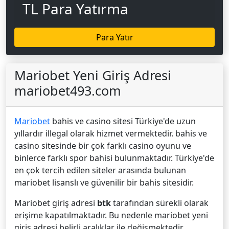
TL Para Yatırma
Para Yatır
Mariobet Yeni Giriş Adresi
mariobet493.com
Mariobet
bahis ve casino sitesi Türkiye'de uzun
yıllardır illegal olarak hizmet vermektedir. bahis ve
casino sitesinde bir çok farklı casino oyunu ve
binlerce farklı spor bahisi bulunmaktadır. Türkiye'de
en çok tercih edilen siteler arasında bulunan
mariobet lisanslı ve güvenilir bir bahis sitesidir.
Mariobet giriş adresi
btk
tarafından sürekli olarak
erişime kapatılmaktadır. Bu nedenle mariobet yeni
giriş adresi belirli aralıklar ile değişmektedir.