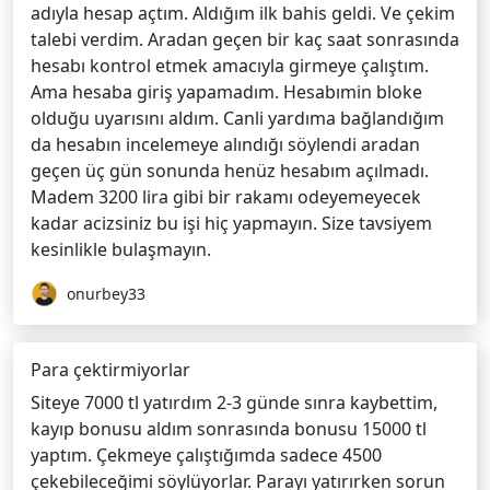
adıyla hesap açtım. Aldığım ilk bahis geldi. Ve çekim
talebi verdim. Aradan geçen bir kaç saat sonrasında
hesabı kontrol etmek amacıyla girmeye çalıştım.
Ama hesaba giriş yapamadım. Hesabımin bloke
olduğu uyarısını aldım. Canli yardıma bağlandığım
da hesabın incelemeye alındığı söylendi aradan
geçen üç gün sonunda henüz hesabım açılmadı.
Madem 3200 lira gibi bir rakamı odeyemeyecek
kadar acizsiniz bu işi hiç yapmayın. Size tavsiyem
kesinlikle bulaşmayın.
onurbey33
Para çektirmiyorlar
Siteye 7000 tl yatırdım 2-3 günde sınra kaybettim,
kayıp bonusu aldım sonrasında bonusu 15000 tl
yaptım. Çekmeye çalıştığımda sadece 4500
çekebileceğimi söylüyorlar. Parayı yatırırken sorun