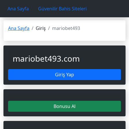
Ana Sayfa
Güvenilir Bahis Siteleri
Ana Sayfa
Giriş
mariobet493
mariobet493.com
Giriş Yap
Bonusu Al