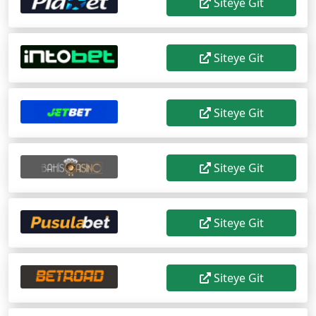
Siteye Git
Siteye Git
Siteye Git
Siteye Git
Siteye Git
Siteye Git