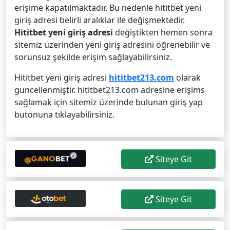
erişime kapatılmaktadır. Bu nedenle hititbet yeni
giriş adresi belirli aralıklar ile değişmektedir.
Hititbet yeni giriş adresi
değiştikten hemen sonra
sitemiz üzerinden yeni giriş adresini öğrenebilir ve
sorunsuz şekilde erişim sağlayabilirsiniz.
Hititbet yeni giriş adresi
hititbet213.com
olarak
güncellenmiştir. hititbet213.com adresine erişims
sağlamak için sitemiz üzerinde bulunan giriş yap
butonuna tıklayabilirsiniz.
Siteye Git
Siteye Git