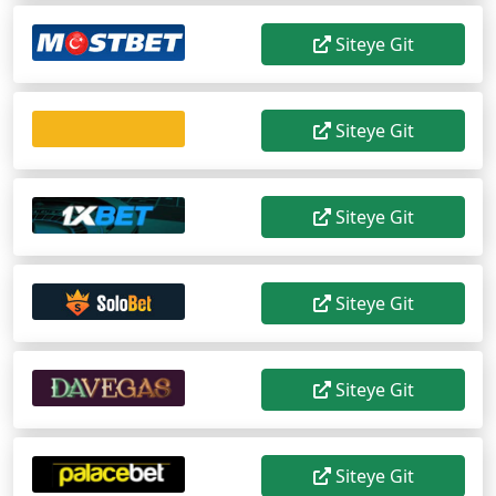
Siteye Git
Siteye Git
Siteye Git
Siteye Git
Siteye Git
Siteye Git