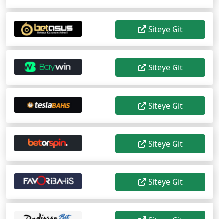
Siteye Git
Siteye Git
Siteye Git
Siteye Git
Siteye Git