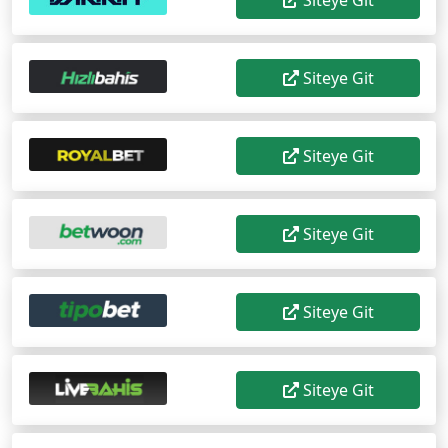
Siteye Git
Siteye Git
Siteye Git
Siteye Git
Siteye Git
Siteye Git