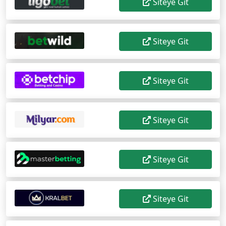
Siteye Git
Siteye Git
Siteye Git
Siteye Git
Siteye Git
Siteye Git