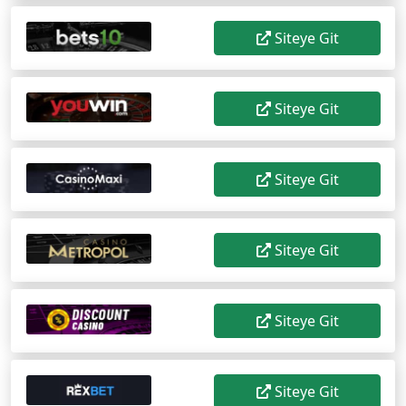
Siteye Git
Siteye Git
Siteye Git
Siteye Git
Siteye Git
Siteye Git