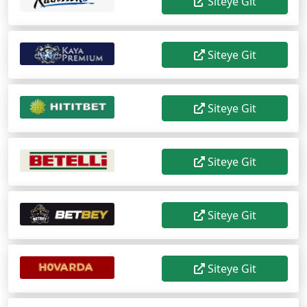
Siteye Git
Siteye Git
Siteye Git
Siteye Git
Siteye Git
Siteye Git