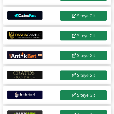
Siteye Git
Siteye Git
Siteye Git
Siteye Git
Siteye Git