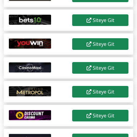
Siteye Git
Siteye Git
Siteye Git
Siteye Git
Siteye Git