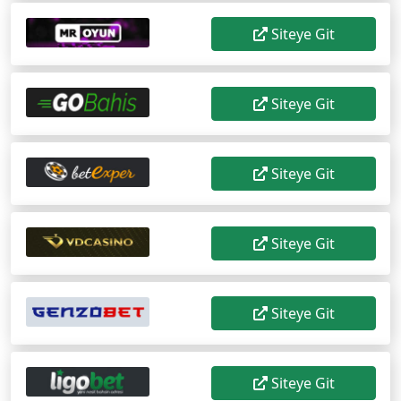
Siteye Git
Siteye Git
Siteye Git
Siteye Git
Siteye Git
Siteye Git