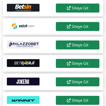
Siteye Git
Siteye Git
Siteye Git
Siteye Git
Siteye Git
Siteye Git