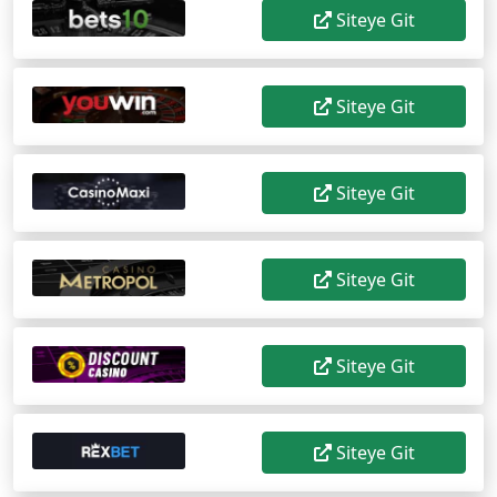
Siteye Git
Siteye Git
Siteye Git
Siteye Git
Siteye Git
Siteye Git