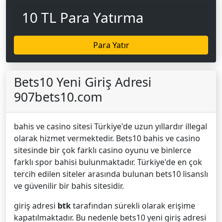
10 TL Para Yatırma
Para Yatır
Bets10 Yeni Giriş Adresi
907bets10.com
bahis ve casino sitesi Türkiye'de uzun yıllardır illegal
olarak hizmet vermektedir. Bets10 bahis ve casino
sitesinde bir çok farklı casino oyunu ve binlerce
farklı spor bahisi bulunmaktadır. Türkiye'de en çok
tercih edilen siteler arasında bulunan bets10 lisanslı
ve güvenilir bir bahis sitesidir.
giriş adresi
btk
tarafından sürekli olarak erişime
kapatılmaktadır. Bu nedenle bets10 yeni giriş adresi