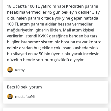
18 Ocak'ta 100 TL yatırdım Yapı Kredi'den paramı
hesabıma vermediler 45 gün bekleyin dediler 3 ay
oldu halen param ortada yok yine geçen haftada
100 TL attım paramı aldılar hesaba vermediler
mağduriyetimi giderin lütfen. Mail attım kişisel
verilerim istendi KVKK gereğince benden bu tarz
bilgiler istenemez sisteminiz boşuna mı var kontrol
ediniz oradan bu şekilde çok insan kaybedersiniz
bu şikayeti en az 50 bin üyeniz okuyacak inceleyin
düzeltin bende sorunum çözüldü diyeyim.
Koray
Bets10 bekliyorum
mustafao96