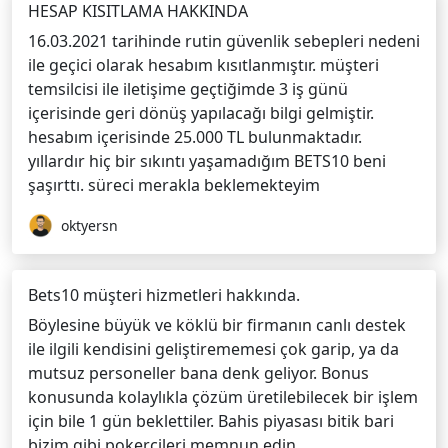
HESAP KISITLAMA HAKKINDA
16.03.2021 tarihinde rutin güvenlik sebepleri nedeni
ile geçici olarak hesabım kısıtlanmıştır. müşteri
temsilcisi ile iletişime geçtiğimde 3 iş günü
içerisinde geri dönüş yapılacağı bilgi gelmiştir.
hesabım içerisinde 25.000 TL bulunmaktadır.
yıllardır hiç bir sıkıntı yaşamadığım BETS10 beni
şaşırttı. süreci merakla beklemekteyim
oktyersn
Bets10 müşteri hizmetleri hakkında.
Böylesine büyük ve köklü bir firmanın canlı destek
ile ilgili kendisini geliştirememesi çok garip, ya da
mutsuz personeller bana denk geliyor. Bonus
konusunda kolaylıkla çözüm üretilebilecek bir işlem
için bile 1 gün beklettiler. Bahis piyasası bitik bari
bizim gibi pokercileri memnun edin.