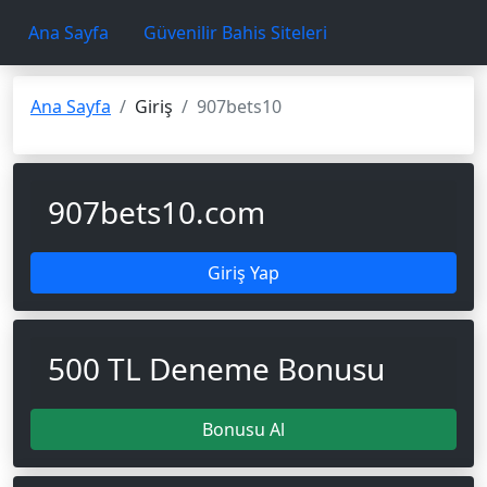
Ana Sayfa
Güvenilir Bahis Siteleri
Ana Sayfa
Giriş
907bets10
907bets10.com
Giriş Yap
500 TL Deneme Bonusu
Bonusu Al