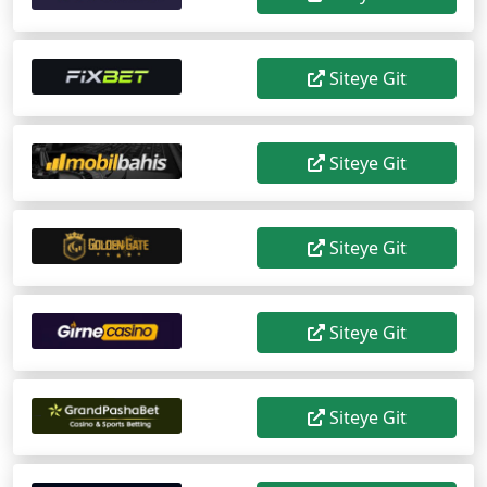
Siteye Git
Siteye Git
Siteye Git
Siteye Git
Siteye Git