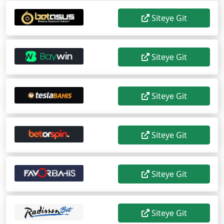
Siteye Git
Siteye Git
Siteye Git
Siteye Git
Siteye Git
Siteye Git