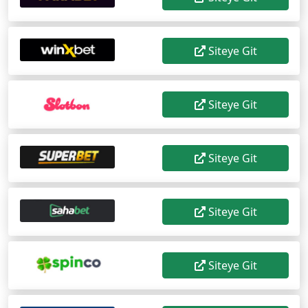
Siteye Git
Siteye Git
Siteye Git
Siteye Git
Siteye Git