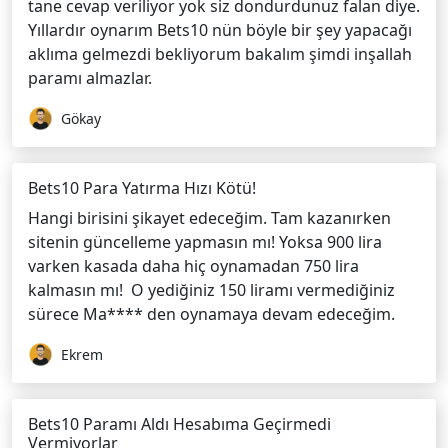
tane cevap veriliyor yok siz dondurdunuz falan diye.
Yıllardır oynarım Bets10 nün böyle bir şey yapacağı
aklıma gelmezdi bekliyorum bakalım şimdi inşallah
paramı almazlar.
Gökay
Bets10 Para Yatırma Hızı Kötü!
Hangi birisini şikayet edeceğim. Tam kazanırken
sitenin güncelleme yapmasın mı! Yoksa 900 lira
varken kasada daha hiç oynamadan 750 lira
kalmasın mı! O yediğiniz 150 liramı vermediğiniz
sürece Ma**** den oynamaya devam edeceğim.
Ekrem
Bets10 Paramı Aldı Hesabıma Geçirmedi
Vermiyorlar