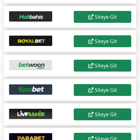
Siteye Git
Siteye Git
Siteye Git
Siteye Git
Siteye Git
Siteye Git