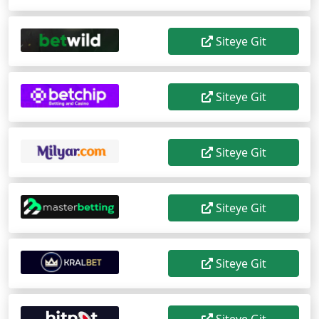
Siteye Git
Siteye Git
Siteye Git
Siteye Git
Siteye Git