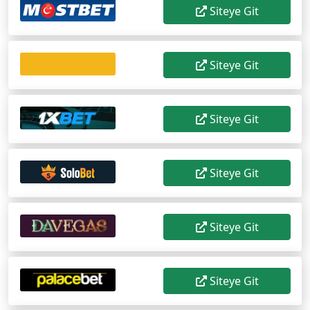
Siteye Git
Siteye Git
Siteye Git
Siteye Git
Siteye Git
Siteye Git