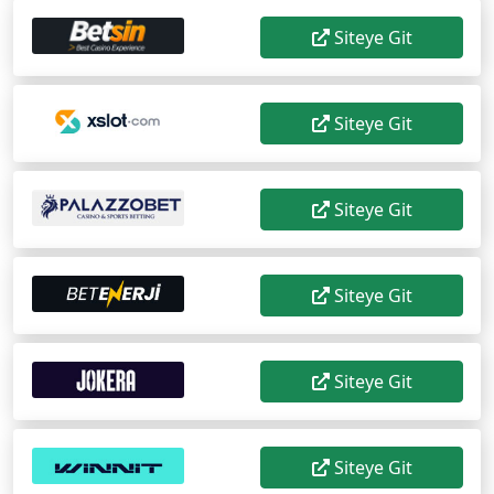
Siteye Git
Siteye Git
Siteye Git
Siteye Git
Siteye Git
Siteye Git