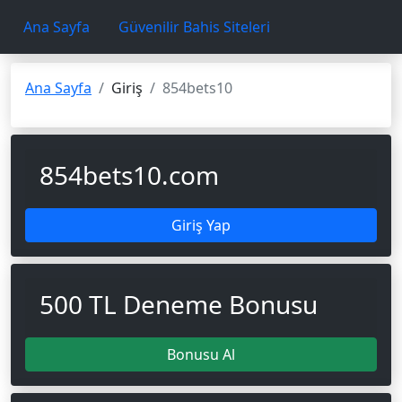
Ana Sayfa
Güvenilir Bahis Siteleri
Ana Sayfa
Giriş
854bets10
854bets10.com
Giriş Yap
500 TL Deneme Bonusu
Bonusu Al