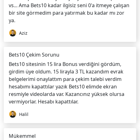
vs... Ama Bets10 kadar ilgisiz seni 0'a itmeye çalışan
bir site görmedim para yatırmak bu kadar mı zor
ya.
Aziz
Bets10 Çekim Sorunu
Bets10 sitesinin 15 lira Bonus verdiğini gördüm,
girdim üye oldum. 15 lirayla 3 TL kazandım evrak
belgelerimi onaylattım para çekim talebi verdim
hesabımı kapattılar yazık Bets10 elimde ekran
resmiyle videolarda var. Kazancınız yüksek olursa
vermiyorlar. Hesabı kapattılar.
Halil
Mükemmel