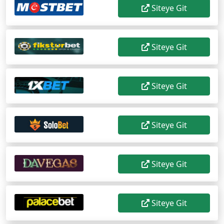
Siteye Git
Siteye Git
Siteye Git
Siteye Git
Siteye Git
Siteye Git