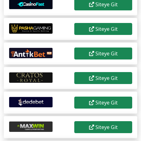
Siteye Git
Siteye Git
Siteye Git
Siteye Git
Siteye Git
Siteye Git