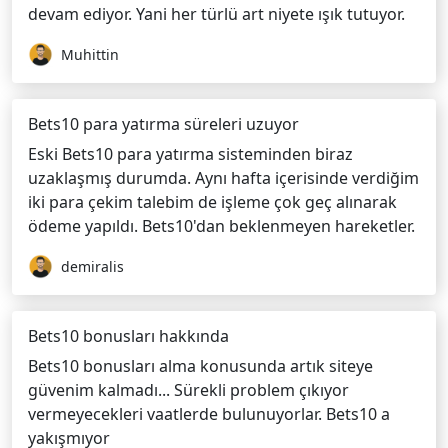
devam ediyor. Yani her türlü art niyete ışık tutuyor.
Muhittin
Bets10 para yatırma süreleri uzuyor
Eski Bets10 para yatırma sisteminden biraz
uzaklaşmış durumda. Aynı hafta içerisinde verdiğim
iki para çekim talebim de işleme çok geç alınarak
ödeme yapıldı. Bets10'dan beklenmeyen hareketler.
demiralis
Bets10 bonusları hakkında
Bets10 bonusları alma konusunda artık siteye
güvenim kalmadı... Sürekli problem çıkıyor
vermeyecekleri vaatlerde bulunuyorlar. Bets10 a
yakışmıyor