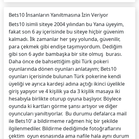
Bets10 İnsanların Yanıltmasına İzin Veriyor
Bets10 isimli siteye 2004 yılından bu Yana üyeyim,
fakat son 6 ay içerisinde bu siteye hiçbir güvenim
kalmadı. İlk zamanlar her şey yolunda, güvenilir,
para çekmek gibi endişe taşımıyordum. Dediğim
gibi son 6 aydır bambaşka bir site olmuş burası.
Daha önce de bahsettiğim gibi Türk pokeri
oyunlarında dönen oyunları anlatayım; Bets10
oyunları içerisinde bulunan Türk pokerine kendi
üyeliği ve ayrıca kardeşi adına açtığı ikinci üyelikle
giriş yapıyor ve 4 kişilik ya da 3 kişilik masaya iki
hesabıyla birlikte oturup oyuna başlıyor. Böylece
oyunda ki kartları görme şansı artıyor ve diğer
oyuncuları yanıltıyorlar. Bu durumu defalarca mail
ile Bets10' a bildirmeme rağmen hiç bir şekilde
ilgilenmediler. Bildirme dediğimde fotoğraflarını
çektim oyun esnasında ama nafile hala aynı durum