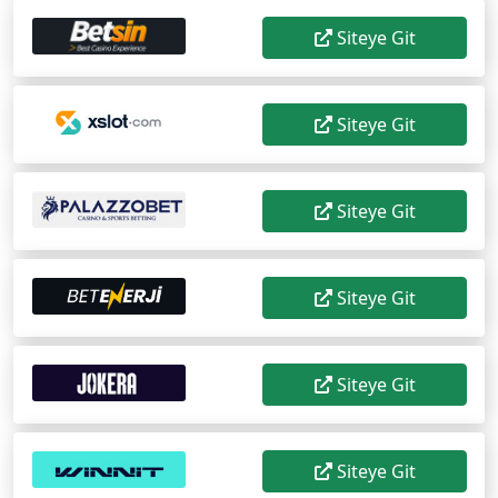
Siteye Git
Siteye Git
Siteye Git
Siteye Git
Siteye Git
Siteye Git