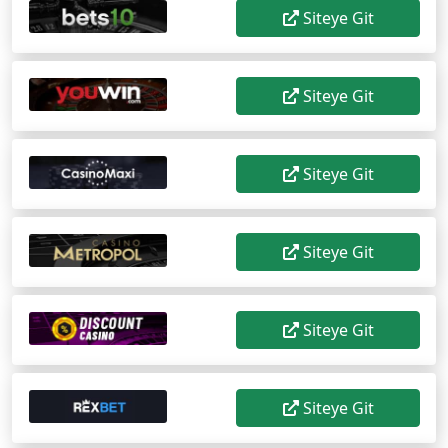
Siteye Git
Siteye Git
Siteye Git
Siteye Git
Siteye Git
Siteye Git