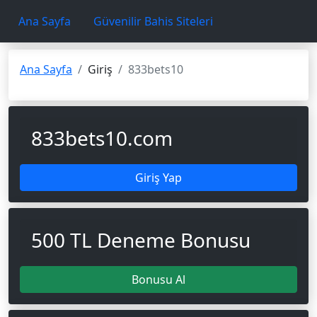
Ana Sayfa
Güvenilir Bahis Siteleri
Ana Sayfa
Giriş
833bets10
833bets10.com
Giriş Yap
500 TL Deneme Bonusu
Bonusu Al