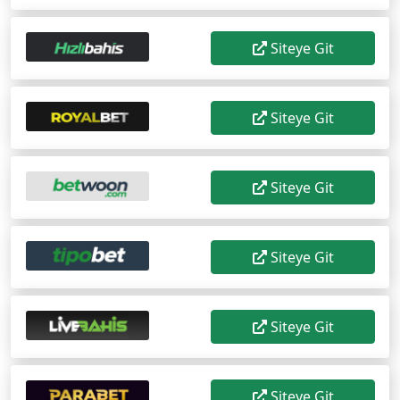
Siteye Git
Siteye Git
Siteye Git
Siteye Git
Siteye Git
Siteye Git