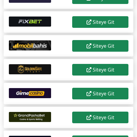
Siteye Git
Siteye Git
Siteye Git
Siteye Git
Siteye Git