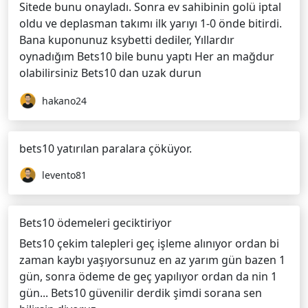
Sitede bunu onayladı. Sonra ev sahibinin golü iptal
oldu ve deplasman takımı ilk yarıyı 1-0 önde bitirdi.
Bana kuponunuz ksybetti dediler, Yıllardır
oynadığım Bets10 bile bunu yaptı Her an mağdur
olabilirsiniz Bets10 dan uzak durun
hakano24
bets10 yatırılan paralara çöküyor.
levento81
Bets10 ödemeleri geciktiriyor
Bets10 çekim talepleri geç işleme alınıyor ordan bi
zaman kaybı yaşıyorsunuz en az yarım gün bazen 1
gün, sonra ödeme de geç yapılıyor ordan da nin 1
gün... Bets10 güvenilir derdik şimdi sorana sen