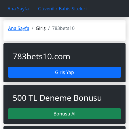
Ana Sayfa
Güvenilir Bahis Siteleri
Ana Sayfa
Giriş
783bets10
783bets10.com
Giriş Yap
500 TL Deneme Bonusu
Bonusu Al