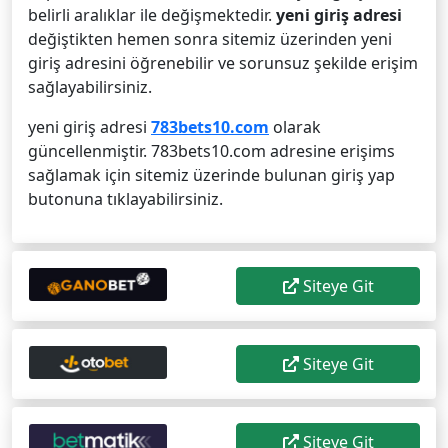
belirli aralıklar ile değişmektedir.
yeni giriş adresi
değiştikten hemen sonra sitemiz üzerinden yeni
giriş adresini öğrenebilir ve sorunsuz şekilde erişim
sağlayabilirsiniz.
yeni giriş adresi
783bets10.com
olarak
güncellenmiştir. 783bets10.com adresine erişims
sağlamak için sitemiz üzerinde bulunan giriş yap
butonuna tıklayabilirsiniz.
Siteye Git
Siteye Git
Siteye Git