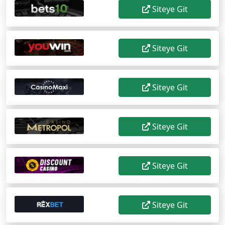
Siteye Git
Siteye Git
Siteye Git
Siteye Git
Siteye Git
Siteye Git