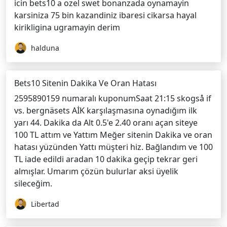
icin bets10 a ozel swet bonanzada oynamayin
karsiniza 75 bin kazandiniz ibaresi cikarsa hayal
kirikligina ugramayin derim
halduna
Bets10 Sitenin Dakika Ve Oran Hatası
2595890159 numaralı kuponumSaat 21:15 skogså if
vs. bergnäsets AİK karşılaşmasına oynadığım ilk
yarı 44. Dakika da Alt 0.5'e 2.40 oranı açan siteye
100 TL attım ve Yattım Meğer sitenin Dakika ve oran
hatası yüzünden Yattı müşteri hiz. Bağlandım ve 100
TL iade edildi aradan 10 dakika geçip tekrar geri
almışlar. Umarım çözün bulurlar aksi üyelik
sileceğim.
Libertad