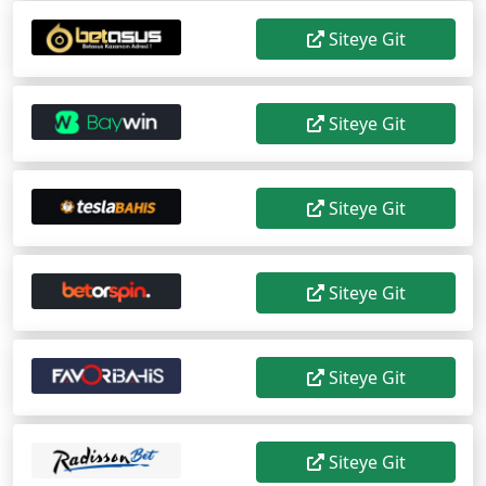
Siteye Git
Siteye Git
Siteye Git
Siteye Git
Siteye Git
Siteye Git