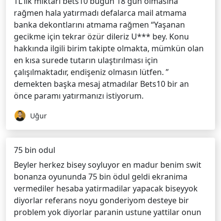
TL'lik miktarı bets10 bugün 18 gün olmasına
rağmen hala yatırmadı defalarca mail atmama
banka dekontlarını atmama rağmen “Yaşanan
gecikme için tekrar özür dileriz U*** bey. Konu
hakkında ilgili birim takipte olmakta, mümkün olan
en kısa surede tutarın ulaştırılması için
çalışılmaktadır, endişeniz olmasın lütfen. ”
demekten başka mesaj atmadılar Bets10 bir an
önce paramı yatırmanızı istiyorum.
Uğur
75 bin odul
Beyler herkez bisey soyluyor en madur benim swit
bonanza oyununda 75 bin ödul geldi ekranima
vermediler hesaba yatirmadilar yapacak biseyyok
diyorlar referans noyu gonderiyom desteye bir
problem yok diyorlar paranin ustune yattilar onun