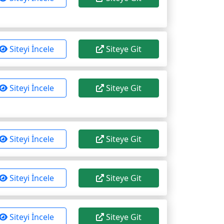
Siteyi İncele
Siteye Git
Siteyi İncele
Siteye Git
Siteyi İncele
Siteye Git
Siteyi İncele
Siteye Git
Siteyi İncele
Siteye Git