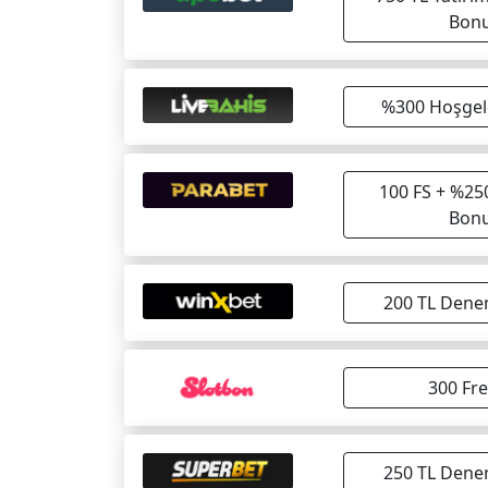
Bon
%300 Hoşgel
100 FS + %25
Bon
200 TL Den
300 Fr
250 TL Den