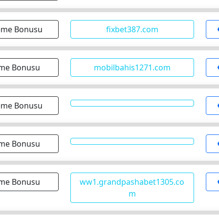
eme Bonusu
fixbet387.com
eme Bonusu
mobilbahis1271.com
eme Bonusu
eme Bonusu
eme Bonusu
ww1.grandpashabet1305.co
m