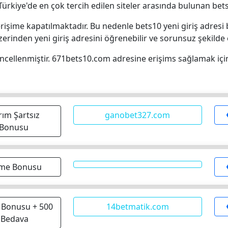
ürkiye'de en çok tercih edilen siteler arasında bulunan bets10
rişime kapatılmaktadır. Bu nedenle bets10 yeni giriş adresi be
rinden yeni giriş adresini öğrenebilir ve sorunsuz şekilde e
ncellenmiştir. 671bets10.com adresine erişims sağlamak için
rım Şartsız
ganobet327.com
Bonusu
eme Bonusu
 Bonusu + 500
14betmatik.com
 Bedava