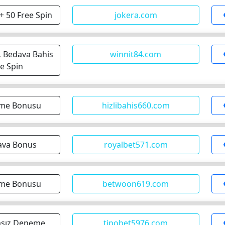
+ 50 Free Spin
jokera.com
L Bedava Bahis
winnit84.com
ee Spin
eme Bonusu
hizlibahis660.com
ava Bonus
royalbet571.com
eme Bonusu
betwoon619.com
ımsız Deneme
tipobet5976.com