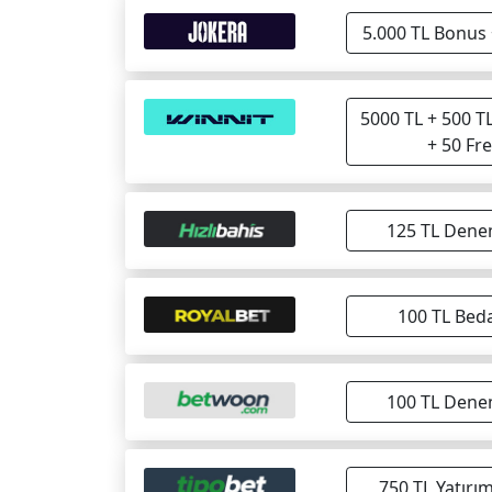
5.000 TL Bonus 
5000 TL + 500 T
+ 50 Fr
125 TL Den
100 TL Bed
100 TL Den
750 TL Yatır