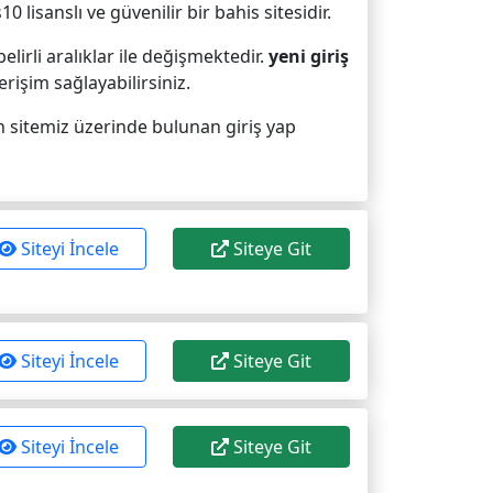
 lisanslı ve güvenilir bir bahis sitesidir.
lirli aralıklar ile değişmektedir.
yeni giriş
rişim sağlayabilirsiniz.
 sitemiz üzerinde bulunan giriş yap
Siteyi İncele
Siteye Git
Siteyi İncele
Siteye Git
Siteyi İncele
Siteye Git