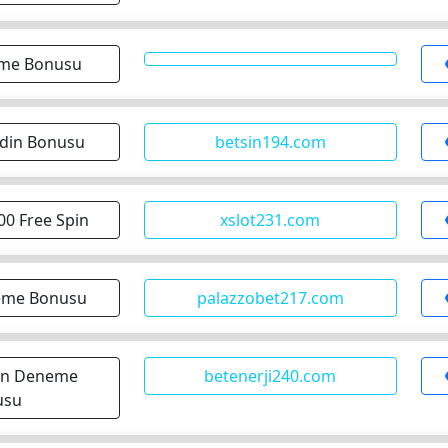
eme Bonusu
din Bonusu
betsin194.com
00 Free Spin
xslot231.com
eme Bonusu
palazzobet217.com
pin Deneme
betenerji240.com
usu