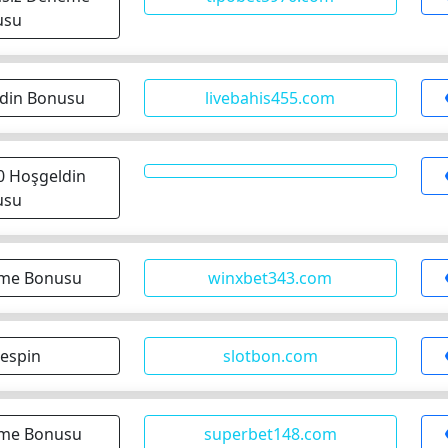
usu
din Bonusu
livebahis455.com
0 Hoşgeldin
usu
eme Bonusu
winxbet343.com
eespin
slotbon.com
eme Bonusu
superbet148.com