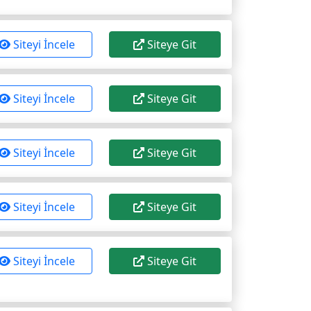
Siteyi İncele
Siteye Git
Siteyi İncele
Siteye Git
Siteyi İncele
Siteye Git
Siteyi İncele
Siteye Git
Siteyi İncele
Siteye Git