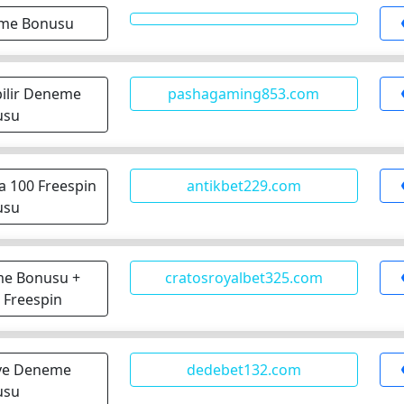
eme Bonusu
bilir Deneme
pashagaming853.com
usu
a 100 Freespin
antikbet229.com
usu
me Bonusu +
cratosroyalbet325.com
 Freespin
iye Deneme
dedebet132.com
usu