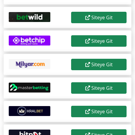
Siteye Git
Siteye Git
Siteye Git
Siteye Git
Siteye Git