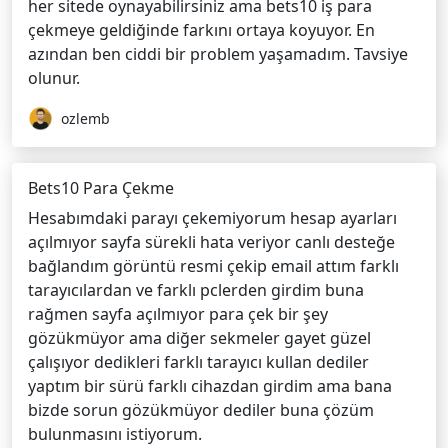
her sitede oynayabilirsiniz ama bets10 iş para
çekmeye geldiğinde farkını ortaya koyuyor. En
azından ben ciddi bir problem yaşamadım. Tavsiye
olunur.
ozlemb
Bets10 Para Çekme
Hesabımdaki parayı çekemiyorum hesap ayarları
açılmıyor sayfa sürekli hata veriyor canlı desteğe
bağlandım görüntü resmi çekip email attım farklı
tarayıcılardan ve farklı pclerden girdim buna
rağmen sayfa açılmıyor para çek bir şey
gözükmüyor ama diğer sekmeler gayet güzel
çalışıyor dedikleri farklı tarayıcı kullan dediler
yaptım bir sürü farklı cihazdan girdim ama bana
bizde sorun gözükmüyor dediler buna çözüm
bulunmasını istiyorum.