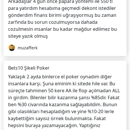
Arkadaşlar 4 gün önce papara yöntemi ile 550 tl
para yatırdım hesabıma geçmedi dekont istediler
gönderdim finans birimi uğraşıyormuş bu zaman
zarfında bu sorun cozulmuyorsa dahada
cozulmesin ınsanlar bu kadar mağdur edilmez bu
siteye yazık olmuş
muzafferk
Bets10 Şikeli Poker
Yaklaşık 2 ayda binlerce el poker oynadım diğer
insanlara karşı. Şuna eminim ki sitede hile var. Bu
süreçte tahminen 50 kere AA ile flop açılmadan ALL
in girdim. Bilenler bilir kazanma şansı %85dir. Fakat
ben %30 civarında kazanma sağlayabildim. Bunun
gibi olasılıkları hesapladığım ve yine %10-20 lerle
kaybettiğim sayısız örnek bulunmakta. Fakat
hepsini buraya yazamayacağım. Yaptığınız