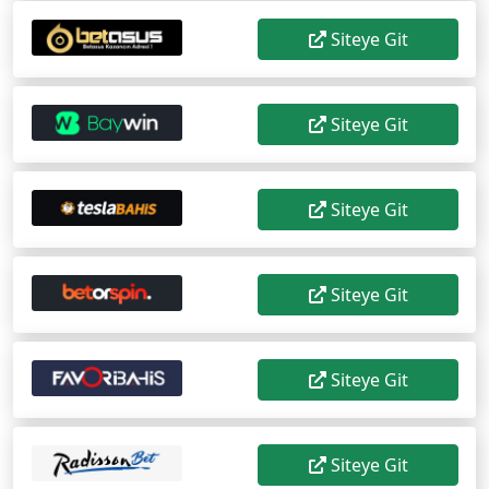
Siteye Git
Siteye Git
Siteye Git
Siteye Git
Siteye Git
Siteye Git