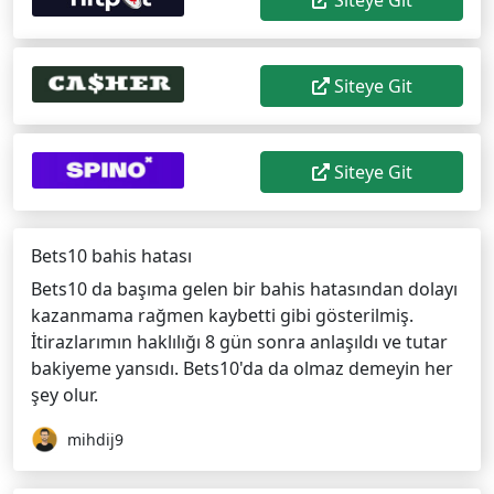
Siteye Git
Siteye Git
Siteye Git
Bets10 bahis hatası
Bets10 da başıma gelen bir bahis hatasından dolayı
kazanmama rağmen kaybetti gibi gösterilmiş.
İtirazlarımın haklılığı 8 gün sonra anlaşıldı ve tutar
bakiyeme yansıdı. Bets10'da da olmaz demeyin her
şey olur.
mihdij9