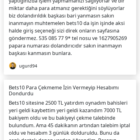
yaptıgınızda işlem yapmamanızı sağlıyorlar ve bir
miktar daha para atmanız gerektiğini söylüyorlar
biz dolandırıldık başkası bari yanmasın sakın
inanmayın muhtemelen bets10 da işin işinde aksi
halde giriş seçeneği sizi direk onların sayfasına
göndermez. 535 085 77 9* tel nosu ve 1627905269
papara numarası dolandırıcıdır sakın inanmayın
başkası kanmasın bunlara.
ugurd94
Bets10 Para Çekmeme İzin Vermeyip Hesabımı
Dondurdu
Bets10 sitesine 2500 TL yatırdım oynadım bahisleri
yeri geldi kaybettim yeri geldi kazandım 7000 TL
bakiyem oldu ve bu bakiyeyi çekme talebinde
bulundum. Ama 45 dakikanın artından talebim iptal
oldu ve hesabım 3 günlük dolduruldu. Bunu da