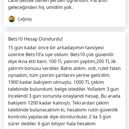
canlı destek denen yerden öğrendim. Paranın
geleceğinden hiç ümidim yok.
Çağdaş
Bets10 Hesap Dondurdu!
15 gün kadar önce bir arkadaşımın tavsiyesi
üzerine Bets10'a üye oldum. Bets10 çok güvenilir
diye ikna etti beni. 100 TL yatırım yaptım,200 TL ilk
yatırım bonusu verdiler. Bahis aldım, solt, rulet falan
oynadım, tüm çevrim şartlarını yerine getirdim.
1900 kadar bakiyem olmuştu. 1000 TL çekim
talebinde bulundum, belge istediler. Yolladım 3 gün
incelendi 3 gün sonunda onaylandı hesap. Bu arada
bakiyem 1200 kadar kalmıştı. Tekrardan çekim
talebinde bulunacaktım ki, hesabımı rutin güvenlik
kontrolü yapılacak diye dondurdular. 2 ila 3 gün
sürer dediler. 6 gün bitiyor hala hesabım