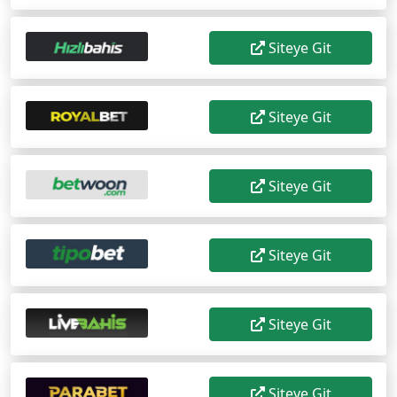
Siteye Git
Siteye Git
Siteye Git
Siteye Git
Siteye Git
Siteye Git