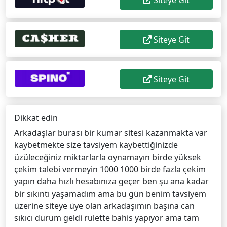
Siteye Git
Siteye Git
Siteye Git
Dikkat edin
Arkadaşlar burası bir kumar sitesi kazanmakta var
kaybetmekte size tavsiyem kaybettiğinizde
üzüleceğiniz miktarlarla oynamayın birde yüksek
çekim talebi vermeyin 1000 1000 birde fazla çekim
yapın daha hızlı hesabınıza geçer ben şu ana kadar
bir sıkıntı yaşamadım ama bu gün benim tavsiyem
üzerine siteye üye olan arkadaşımın başına can
sıkıcı durum geldi rulette bahis yapıyor ama tam