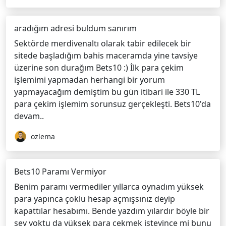
aradığım adresi buldum sanırım
Sektörde merdivenaltı olarak tabir edilecek bir
sitede başladığım bahis maceramda yine tavsiye
üzerine son durağım Bets10 :) İlk para çekim
işlemimi yapmadan herhangi bir yorum
yapmayacağım demiştim bu gün itibari ile 330 TL
para çekim işlemim sorunsuz gerçekleşti. Bets10'da
devam..
ozlema
Bets10 Paramı Vermiyor
Benim paramı vermediler yıllarca oynadım yüksek
para yapınca çoklu hesap açmışsınız deyip
kapattılar hesabımı. Bende yazdım yılardır böyle bir
şey yoktu da yüksek para çekmek isteyince mi bunu