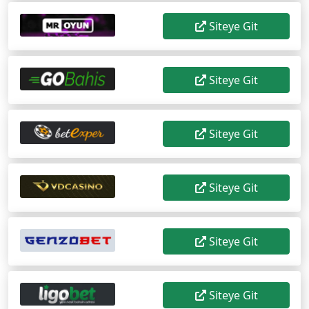
Siteye Git
Siteye Git
Siteye Git
Siteye Git
Siteye Git
Siteye Git