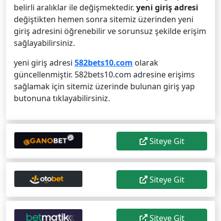
belirli aralıklar ile değişmektedir.
yeni giriş adresi
değiştikten hemen sonra sitemiz üzerinden yeni
giriş adresini öğrenebilir ve sorunsuz şekilde erişim
sağlayabilirsiniz.
yeni giriş adresi
582bets10.com
olarak
güncellenmiştir. 582bets10.com adresine erişims
sağlamak için sitemiz üzerinde bulunan giriş yap
butonuna tıklayabilirsiniz.
Siteye Git
Siteye Git
Siteye Git