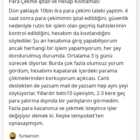
Para Çekme İptali ve Hesap Kısıtlaması
Dün yaklaşık 10bin lira para çekimi talebi yaptım. 4
saat sonra para çekimimin iptal edildiğini, güvenlik
nedeniyle rutin bir işlem olan geçmiş bahislerimin
kontrol edildiğini, hesabım da kısıtlandığını
söylediler. Şu an hesabıma giriş yapabiliyorum
ancak herhangi bir işlem yapamıyorum, her şey
dondurulmuş durumda. Ortalama 3 iş günü
sürecek diyorlar. Burda çok fazla olumsuz yorum
gördüm, hesabımı kapatarak içerdeki parama
çökmelerinden korkuyorum açıkcası. Canlı
destekten de yazsam mail de yazsam hep aynı şeyi
söylüyorlar. Yıllardır bets10 üyesiyim, 2-3 kere geç
para yatırma dışında bir yanlışlarını görmedim.
Fazla para kazanınca ve çekmek isteyince işler
değişiyor demek ki. Keşke tempobet'ten
oynasaymışım.
furkansin