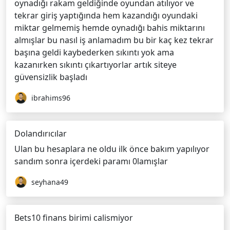
oynadığı rakam geldiğinde oyundan atılıyor ve
tekrar giriş yaptığında hem kazandığı oyundaki
miktar gelmemiş hemde oynadığı bahis miktarını
almışlar bu nasıl iş anlamadım bu bir kaç kez tekrar
başına geldi kaybederken sıkıntı yok ama
kazanırken sıkıntı çıkartıyorlar artık siteye
güvensizlik başladı
ibrahims96
Dolandırıcılar
Ulan bu hesaplara ne oldu ilk önce bakım yapılıyor
sandım sonra içerdeki paramı 0lamışlar
seyhana49
Bets10 finans birimi calismiyor