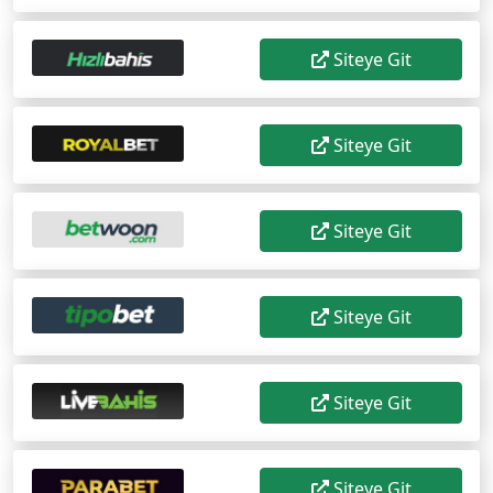
Siteye Git
Siteye Git
Siteye Git
Siteye Git
Siteye Git
Siteye Git