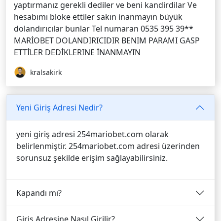
yaptırmanız gerekli dediler ve beni kandirdilar Ve
hesabımı bloke ettiler sakın inanmayın büyük
dolandırıcılar bunlar Tel numaran 0535 395 39**
MARİOBET DOLANDIRICIDIR BENIM PARAMI GASP
ETTİLER DEDİKLERINE İNANMAYIN
kralsakirk
Yeni Giriş Adresi Nedir?
yeni giriş adresi 254mariobet.com olarak
belirlenmiştir. 254mariobet.com adresi üzerinden
sorunsuz şekilde erişim sağlayabilirsiniz.
Kapandı mı?
Giriş Adresine Nasıl Girilir?