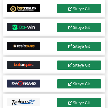
Siteye Git
Siteye Git
Siteye Git
Siteye Git
Siteye Git
Siteye Git