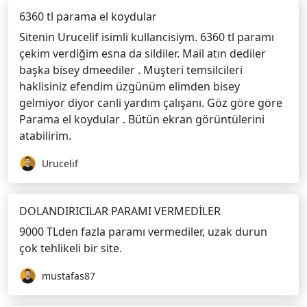
6360 tl parama el koydular
Sitenin Urucelif isimli kullancisiym. 6360 tl paramı
çekim verdiğim esna da sildiler. Mail atın dediler
başka bisey dmeediler . Müşteri temsilcileri
haklisiniz efendim üzgünüm elimden bisey
gelmiyor diyor canli yardım çalışanı. Göz göre göre
Parama el koydular . Bütün ekran görüntülerini
atabilirim.
Urucelif
DOLANDIRICILAR PARAMI VERMEDİLER
9000 TLden fazla paramı vermediler, uzak durun
çok tehlikeli bir site.
mustafas87