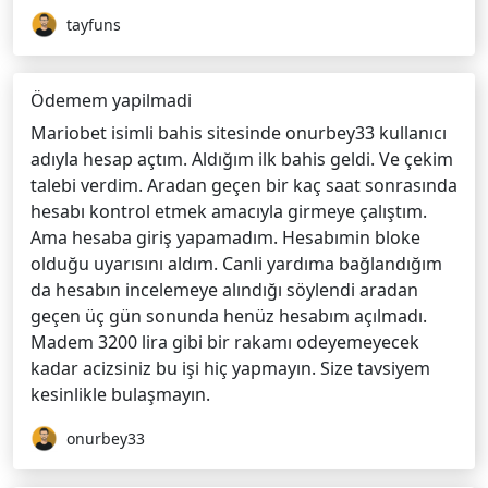
tayfuns
Ödemem yapilmadi
Mariobet isimli bahis sitesinde onurbey33 kullanıcı
adıyla hesap açtım. Aldığım ilk bahis geldi. Ve çekim
talebi verdim. Aradan geçen bir kaç saat sonrasında
hesabı kontrol etmek amacıyla girmeye çalıştım.
Ama hesaba giriş yapamadım. Hesabımin bloke
olduğu uyarısını aldım. Canli yardıma bağlandığım
da hesabın incelemeye alındığı söylendi aradan
geçen üç gün sonunda henüz hesabım açılmadı.
Madem 3200 lira gibi bir rakamı odeyemeyecek
kadar acizsiniz bu işi hiç yapmayın. Size tavsiyem
kesinlikle bulaşmayın.
onurbey33