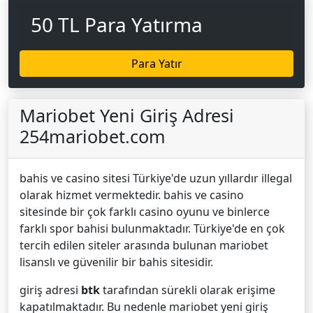
50 TL Para Yatırma
Para Yatır
Mariobet Yeni Giriş Adresi
254mariobet.com
bahis ve casino sitesi Türkiye'de uzun yıllardır illegal
olarak hizmet vermektedir. bahis ve casino
sitesinde bir çok farklı casino oyunu ve binlerce
farklı spor bahisi bulunmaktadır. Türkiye'de en çok
tercih edilen siteler arasında bulunan mariobet
lisanslı ve güvenilir bir bahis sitesidir.
giriş adresi
btk
tarafından sürekli olarak erişime
kapatılmaktadır. Bu nedenle mariobet yeni giriş