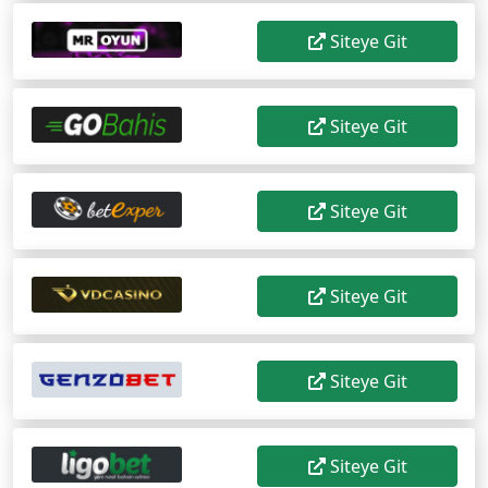
Siteye Git
Siteye Git
Siteye Git
Siteye Git
Siteye Git
Siteye Git