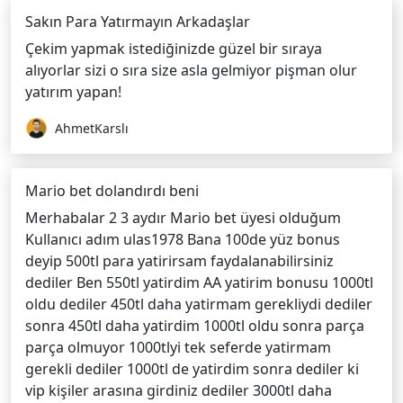
Sakın Para Yatırmayın Arkadaşlar
Çekim yapmak istediğinizde güzel bir sıraya
alıyorlar sizi o sıra size asla gelmiyor pişman olur
yatırım yapan!
AhmetKarslı
Mario bet dolandırdı beni
Merhabalar 2 3 aydır Mario bet üyesi olduğum
Kullanıcı adım ulas1978 Bana 100de yüz bonus
deyip 500tl para yatirirsam faydalanabilirsiniz
dediler Ben 550tl yatirdim AA yatirim bonusu 1000tl
oldu dediler 450tl daha yatirmam gerekliydi dediler
sonra 450tl daha yatirdim 1000tl oldu sonra parça
parça olmuyor 1000tlyi tek seferde yatirmam
gerekli dediler 1000tl de yatirdim sonra dediler ki
vip kişiler arasına girdiniz dediler 3000tl daha