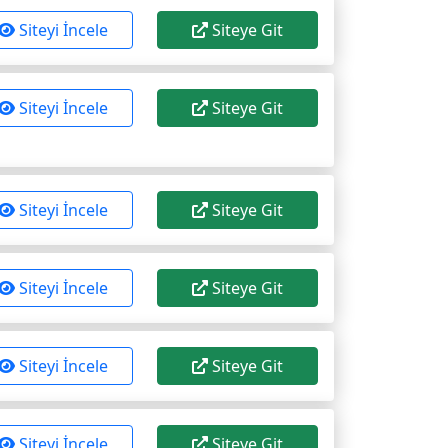
Siteyi İncele
Siteye Git
Siteyi İncele
Siteye Git
Siteyi İncele
Siteye Git
Siteyi İncele
Siteye Git
Siteyi İncele
Siteye Git
Siteyi İncele
Siteye Git