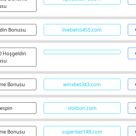
usu
din Bonusu
livebahis455.com
0 Hoşgeldin
usu
eme Bonusu
winxbet343.com
eespin
slotbon.com
eme Bonusu
superbet148.com