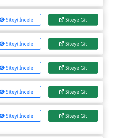
Siteyi İncele
Siteye Git
Siteyi İncele
Siteye Git
Siteyi İncele
Siteye Git
Siteyi İncele
Siteye Git
Siteyi İncele
Siteye Git