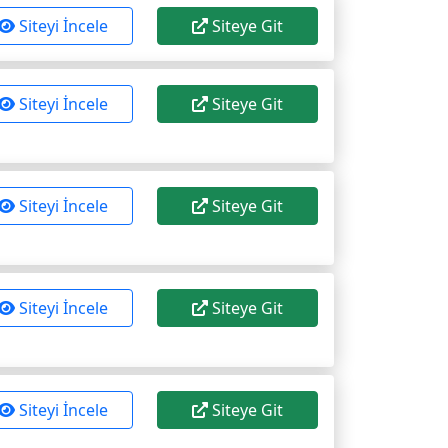
Siteyi İncele
Siteye Git
Siteyi İncele
Siteye Git
Siteyi İncele
Siteye Git
Siteyi İncele
Siteye Git
Siteyi İncele
Siteye Git