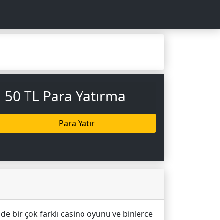
50 TL Para Yatırma
Para Yatır
inde bir çok farklı casino oyunu ve binlerce