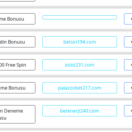
eme Bonusu
din Bonusu
betsin194.com
00 Free Spin
xslot231.com
eme Bonusu
palazzobet217.com
pin Deneme
betenerji240.com
usu