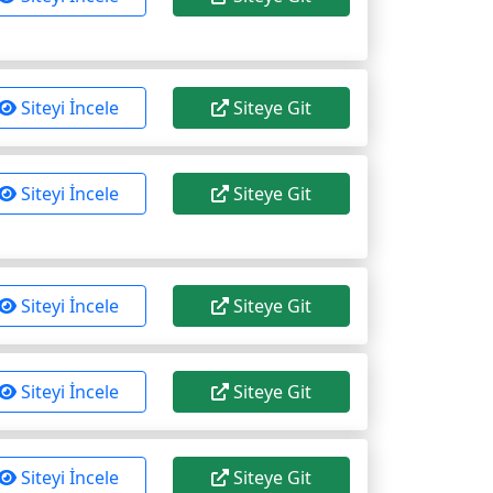
Siteyi İncele
Siteye Git
Siteyi İncele
Siteye Git
Siteyi İncele
Siteye Git
Siteyi İncele
Siteye Git
Siteyi İncele
Siteye Git