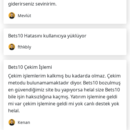
giderirseniz sevinirim.
Mevlüt
Bets10 Hatasını kullanıcıya yüklüyor
fthkbly
Bets10 Çekim İşlemi
Çekim işlemlerim kalkmış bu kadarda olmaz. Çekim
metodu bulunamamaktadır diyor. Bets10 bozulmuş
en güvendiğimiz site bu yapıyorsa helal size Bets10
bile işin haksızlığına kaçmış. Yatırım işlemine geldi
mi var çekim işlemine geldi mi yok canlı destek yok
helal.
Kenan