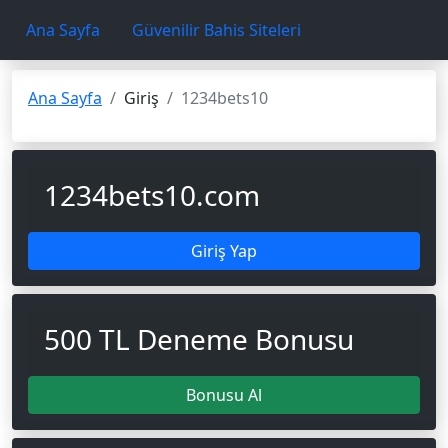
Ana Sayfa
Güvenilir Bahis Siteleri
Ana Sayfa
Giriş
1234bets10
1234bets10.com
Giriş Yap
500 TL Deneme Bonusu
Bonusu Al