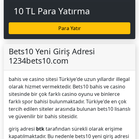
10 TL Para Yatırma
Para Yatır
Bets10 Yeni Giriş Adresi
1234bets10.com
bahis ve casino sitesi Türkiye'de uzun yıllardır illegal
olarak hizmet vermektedir. Bets10 bahis ve casino
sitesinde bir çok farklı casino oyunu ve binlerce
farklı spor bahisi bulunmaktadır. Türkiye'de en çok
tercih edilen siteler arasında bulunan bets10 lisanslı
ve güvenilir bir bahis sitesidir.
giriş adresi
btk
tarafından sürekli olarak erişime
kapatılmaktadır. Bu nedenle bets10 yeni giriş adresi