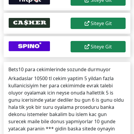
Siteye Git
Siteye Git
Siteye Git
Bets10 para cekimlerinde sozunde durmuyor
Arkadaslar 10500 tl cekim yaptim 5 yildan fazla
kullanicisiyim her para cekimimde evrak talebi
oluyor oyalamak icin neyse onuda hallettik 5 is
gunu icerisinde yatar dediler bu gun 6 is gunu oldu
hala tik yok bir suru oyalama proseduru banka
dekonu istemeler bakalim bu islem kac gun
surecek maile bile donus yapmiyorlar 10 gunde
yatacak paranin *** gidin baska sitede oynayin