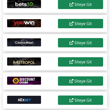
Siteye Git
Siteye Git
Siteye Git
Siteye Git
Siteye Git
Siteye Git