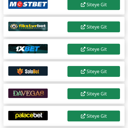
Siteye Git
Siteye Git
Siteye Git
Siteye Git
Siteye Git
Siteye Git