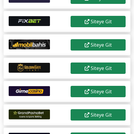
Siteye Git
Siteye Git
Siteye Git
Siteye Git
Siteye Git