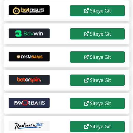
Siteye Git
Siteye Git
Siteye Git
Siteye Git
Siteye Git
Siteye Git