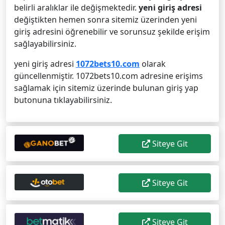
belirli aralıklar ile değişmektedir.
yeni giriş adresi
değiştikten hemen sonra sitemiz üzerinden yeni
giriş adresini öğrenebilir ve sorunsuz şekilde erişim
sağlayabilirsiniz.
yeni giriş adresi
1072bets10.com
olarak
güncellenmiştir. 1072bets10.com adresine erişims
sağlamak için sitemiz üzerinde bulunan giriş yap
butonuna tıklayabilirsiniz.
Siteye Git
Siteye Git
Siteye Git