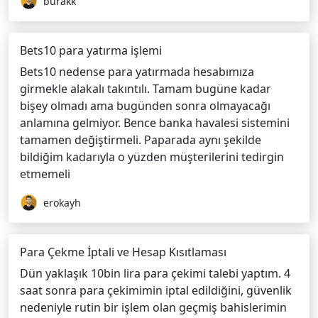
burakk
Bets10 para yatırma işlemi
Bets10 nedense para yatırmada hesabımıza
girmekle alakalı takıntılı. Tamam bugüne kadar
bişey olmadı ama bugünden sonra olmayacağı
anlamına gelmiyor. Bence banka havalesi sistemini
tamamen değiştirmeli. Paparada aynı şekilde
bildiğim kadarıyla o yüzden müşterilerini tedirgin
etmemeli
erokayh
Para Çekme İptali ve Hesap Kısıtlaması
Dün yaklaşık 10bin lira para çekimi talebi yaptım. 4
saat sonra para çekimimin iptal edildiğini, güvenlik
nedeniyle rutin bir işlem olan geçmiş bahislerimin