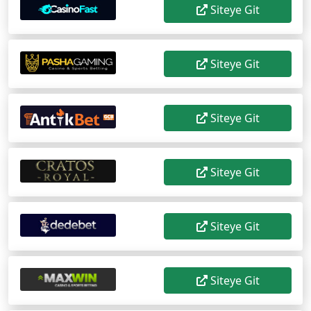
Siteye Git
Siteye Git
Siteye Git
Siteye Git
Siteye Git
Siteye Git