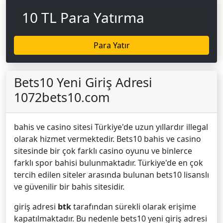
10 TL Para Yatırma
Para Yatır
Bets10 Yeni Giriş Adresi
1072bets10.com
bahis ve casino sitesi Türkiye'de uzun yıllardır illegal
olarak hizmet vermektedir. Bets10 bahis ve casino
sitesinde bir çok farklı casino oyunu ve binlerce
farklı spor bahisi bulunmaktadır. Türkiye'de en çok
tercih edilen siteler arasında bulunan bets10 lisanslı
ve güvenilir bir bahis sitesidir.
giriş adresi
btk
tarafından sürekli olarak erişime
kapatılmaktadır. Bu nedenle bets10 yeni giriş adresi