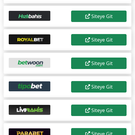
Siteye Git
Siteye Git
Siteye Git
Siteye Git
Siteye Git
Siteye Git