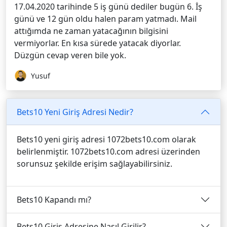
17.04.2020 tarihinde 5 iş günü dediler bugün 6. İş
günü ve 12 gün oldu halen param yatmadı. Mail
attığımda ne zaman yatacağının bilgisini
vermiyorlar. En kısa sürede yatacak diyorlar.
Düzgün cevap veren bile yok.
Yusuf
Bets10 Yeni Giriş Adresi Nedir?
Bets10 yeni giriş adresi 1072bets10.com olarak
belirlenmiştir. 1072bets10.com adresi üzerinden
sorunsuz şekilde erişim sağlayabilirsiniz.
Bets10 Kapandı mı?
Bets10 Giriş Adresine Nasıl Girilir?